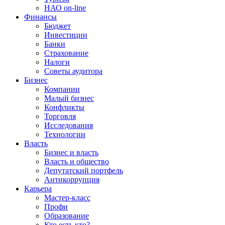
НАО on-line
Финансы
Бюджет
Инвестиции
Банки
Страхование
Налоги
Советы аудитора
Бизнес
Компании
Малый бизнес
Конфликты
Торговля
Исследования
Технологии
Власть
Бизнес и власть
Власть и общество
Депутатский портфель
Антикоррупция
Карьера
Мастер-класс
Профи
Образование
Кто есть кто?