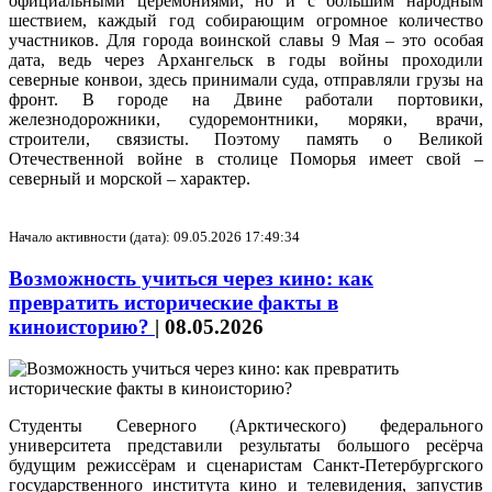
официальными церемониями, но и с большим народным
шествием, каждый год собирающим огромное количество
участников. Для города воинской славы 9 Мая – это особая
дата, ведь через Архангельск в годы войны проходили
северные конвои, здесь принимали суда, отправляли грузы на
фронт. В городе на Двине работали портовики,
железнодорожники, судоремонтники, моряки, врачи,
строители, связисты. Поэтому память о Великой
Отечественной войне в столице Поморья имеет свой –
северный и морской – характер.
Начало активности (дата): 09.05.2026 17:49:34
Возможность учиться через кино: как
превратить исторические факты в
киноисторию?
|
08.05.2026
Студенты Северного (Арктического) федерального
университета представили результаты большого ресёрча
будущим режиссёрам и сценаристам Санкт-Петербургского
государственного института кино и телевидения, запустив