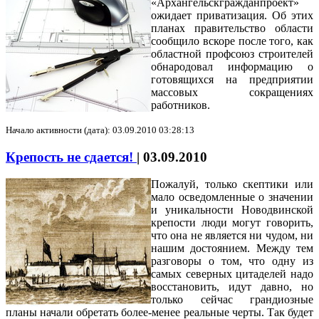
«Архангельскгражданпроект»
ожидает приватизация. Об этих
планах правительство области
сообщило вскоре после того, как
областной профсоюз строителей
обнародовал информацию о
готовящихся на предприятии
массовых сокращениях
работников.
Начало активности (дата): 03.09.2010 03:28:13
Крепость не сдается!
|
03.09.2010
Пожалуй, только скептики или
мало осведомленные о значении
и уникальности Новодвинской
крепости люди могут говорить,
что она не является ни чудом, ни
нашим достоянием. Между тем
разговоры о том, что одну из
самых северных цитаделей надо
восстановить, идут давно, но
только сейчас грандиозные
планы начали обретать более-менее реальные черты. Так будет