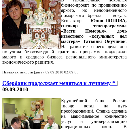
бизнес-проект по продвижению
яркого, но недооцененного
поморского бренда — козуль.
Его автор —
Юлия ПОПОВА,
спецкор телепрограммы
«Вести Поморья», дочь
известного «козульных дел
мастера» Татьяны Онучиной
.
На развитие своего дела она
получила безвозмездный грант по программе поддержки
малого и среднего бизнеса регионального министерства
экономического развития.
Начало активности (дата): 09.09.2010 02:09:08
Сбербанк продолжает меняться к лучшему *
|
09.09.2010
Крупнейший банк России
твердо встал на путь
преобразований. Ставка сделана
на максимальное количество
услуг и универсализацию
операционных окон. В