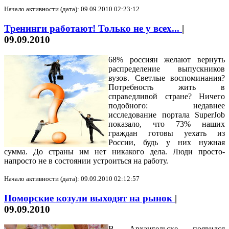
Начало активности (дата): 09.09.2010 02:23:12
Тренинги работают! Только не у всех...
|
09.09.2010
68% россиян желают вернуть
распределение выпускников
вузов. Светлые воспоминания?
Потребность жить в
справедливой стране? Ничего
подобного: недавнее
исследование портала SuperJob
показало, что 73% наших
граждан готовы уехать из
России, будь у них нужная
сумма. До страны им нет никакого дела. Люди просто-
напросто не в состоянии устроиться на работу.
Начало активности (дата): 09.09.2010 02:12:57
Поморские козули выходят на рынок
|
09.09.2010
В Архангельске появился