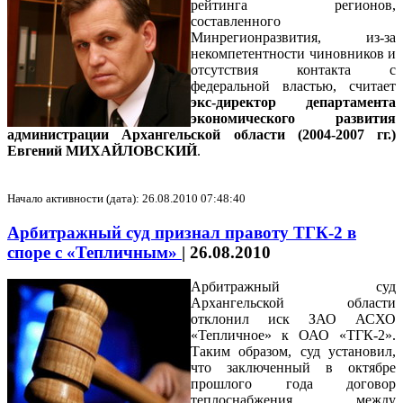
рейтинга регионов,
составленного
Минрегионразвития, из-за
некомпетентности чиновников и
отсутствия контакта с
федеральной властью, считает
экс-директор департамента
экономического развития
администрации Архангельской области (2004-2007 гг.)
Евгений МИХАЙЛОВСКИЙ
.
Начало активности (дата): 26.08.2010 07:48:40
Арбитражный суд признал правоту ТГК-2 в
споре с «Тепличным»
|
26.08.2010
Арбитражный суд
Архангельской области
отклонил иск ЗАО АСХО
«Тепличное» к ОАО «ТГК-2».
Таким образом, суд установил,
что заключенный в октябре
прошлого года договор
теплоснабжения между