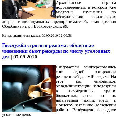
Архангельске первым
подразделением, в котором уже
внедрены изменения по
обслуживанию юридических
лиц и индивидуальных предпринимателей, стал филиал
Сбербанка на ул. Воскресенской, 99.
Начало активности (дата): 09.09.2010 02:00:38
Госслужба строгого режима: областные
чиновники бьют рекорды по числу уголовных
дел
|
07.09.2010
Следователи заинтересовались
еще одной загородной
резиденцией для VIP-отдыха. На
этот раз чиновников
обладминистрации заподозрили
в неумеренных тратах
бюджетных денег на так
называемый «домик егеря» в
Соянском заказнике (Мезенский
район). Возбуждено очередное
уголовное дело.