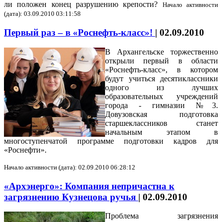
ли положен конец разрушению крепости?
Начало активности
(дата): 03.09.2010 03:11:58
Первый раз – в «Роснефть-класс»!
|
02.09.2010
В Архангельске торжественно
открыли первый в области
«Роснефть-класс», в котором
будут учиться десятиклассники
одного из лучших
образовательных учреждений
города - гимназии №3.
Довузовская подготовка
старшеклассников станет
начальным этапом в
многоступенчатой программе подготовки кадров для
«Роснефти».
Начало активности (дата): 02.09.2010 06:28:12
«Архэнерго»: Компания непричастна к
загрязнению Кузнецова ручья
|
02.09.2010
Проблема загрязнения