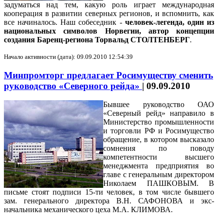
задуматься над тем, какую роль играет международная
кооперация в развитии северных регионов, и вспомнить, как
все начиналось. Наш собеседник -
человек-легенда, один из
национальных символов Норвегии, автор концепции
создания Баренц-региона Торвальд СТОЛТЕНБЕРГ
.
Начало активности (дата): 09.09.2010 12:54:39
Минпромторг предлагает Росимуществу сменить
руководство «Северного рейда»
|
09.09.2010
Бывшее руководство ОАО
«Северный рейд» направило в
Министерство промышленности
и торговли РФ и Росимущество
обращение, в котором высказало
сомнения по поводу
компетентности высшего
менеджмента предприятия во
главе с генеральным директором
Николаем ПАШКОВЫМ. В
письме стоят подписи 15-ти человек, в том числе бывшего
зам. генерального директора В.Н. САФОНОВА и экс-
начальника механического цеха М.А. КЛИМОВА.