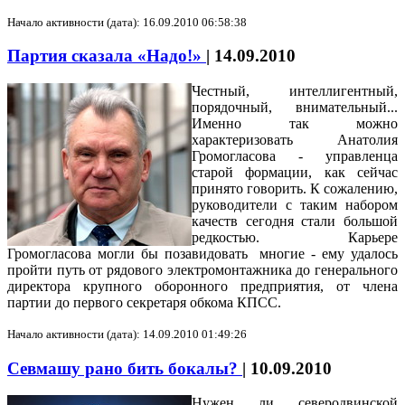
Начало активности (дата): 16.09.2010 06:58:38
Партия сказала «Надо!»
|
14.09.2010
Честный, интеллигентный,
порядочный, внимательный...
Именно так можно
характеризовать Анатолия
Громогласова - управленца
старой формации, как сейчас
принято говорить. К сожалению,
руководители с таким набором
качеств сегодня стали большой
редкостью. Карьере
Громогласова могли бы позавидовать многие - ему удалось
пройти путь от рядового электромонтажника до генерального
директора крупного оборонного предприятия, от члена
партии до первого секретаря обкома КПСС.
Начало активности (дата): 14.09.2010 01:49:26
Севмашу рано бить бокалы?
|
10.09.2010
Нужен ли северодвинской