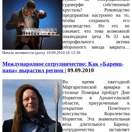
судоверфи собственный
хрусталь? Руководство
предприятия настроено на то,
чтобы сохранить его
производство. Но это не
означает, что тема возможной
ликвидации цеха №32 как
непрофильного актива
оборонного завода закрыта…
Начало активности (дата): 10.09.2010 10:13:36
Международное сотрудничество: Как «Баренц-
папа» вырастил регион
|
09.09.2010
Во время ежегодной
Маргаритинской ярмарки в
столице Поморья пройдут Дни
Норвегии в Архангельской
области, приуроченные к
открытию Почетного
консульства Королевства
Норвегия. Эта знаменательная
веха длительного Баренц-
сотрудничества заставляет