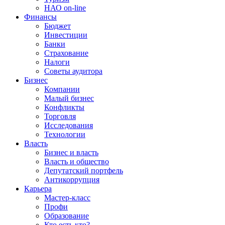
НАО on-line
Финансы
Бюджет
Инвестиции
Банки
Страхование
Налоги
Советы аудитора
Бизнес
Компании
Малый бизнес
Конфликты
Торговля
Исследования
Технологии
Власть
Бизнес и власть
Власть и общество
Депутатский портфель
Антикоррупция
Карьера
Мастер-класс
Профи
Образование
Кто есть кто?