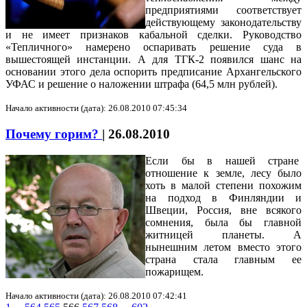
предприятиями соответствует
действующему законодательству
и не имеет признаков кабальной сделки. Руководство
«Тепличного» намерено оспаривать решение суда в
вышестоящей инстанции. А для ТГК-2 появился шанс на
основании этого дела оспорить предписание Архангельского
УФАС и решение о наложении штрафа (64,5 млн рублей).
Начало активности (дата): 26.08.2010 07:45:34
Почему горим?
|
26.08.2010
Если бы в нашей стране
отношение к земле, лесу было
хоть в малой степени похожим
на подход в Финляндии и
Швеции, Россия, вне всякого
сомнения, была бы главной
житницей планеты. А
нынешним летом вместо этого
страна стала главным ее
пожарищем.
Начало активности (дата): 26.08.2010 07:42:41