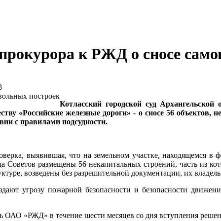
 прокурора к РЖД о сносе сам
8
Котласский городской суд Архангельской 
ву «Российские железные дороги» - о сносе 56 объектов, н
вии с правилами подсудности.
оверка, выявившая, что на земельном участке, находящемся в 
да Советов размещены 56 некапитальных строений, часть из кот
уктуре, возведены без разрешительной документации, их владел
здают угрозу пожарной безопасности и безопасности движения
ь ОАО «РЖД» в течение шести месяцев со дня вступления решен