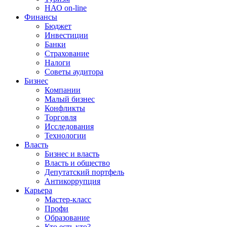
НАО on-line
Финансы
Бюджет
Инвестиции
Банки
Страхование
Налоги
Советы аудитора
Бизнес
Компании
Малый бизнес
Конфликты
Торговля
Исследования
Технологии
Власть
Бизнес и власть
Власть и общество
Депутатский портфель
Антикоррупция
Карьера
Мастер-класс
Профи
Образование
Кто есть кто?