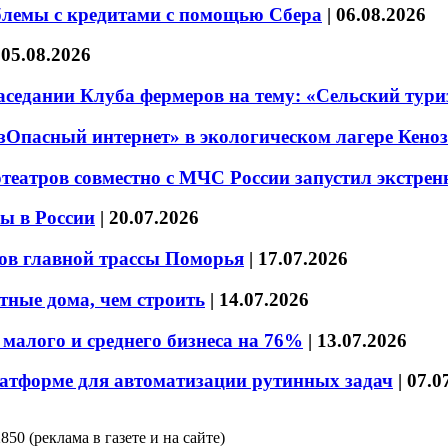
блемы с кредитами с помощью Сбера
|
06.08.2026
|
05.08.2026
седании Клуба фермеров на тему: «Сельский тури
езОпасный интернет» в экологическом лагере Кено
театров совместно с МЧС России запустил экстре
ы в России
|
20.07.2026
ов главной трассы Поморья
|
17.07.2026
тные дома, чем строить
|
14.07.2026
малого и среднего бизнеса на 76%
|
13.07.2026
латформе для автоматизации рутинных задач
|
07.0
850 (реклама в газете и на сайте)