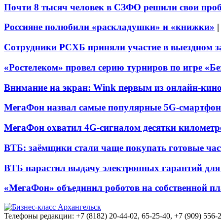
Почти 8 тысяч человек в СЗФО решили свои про
Россияне полюбили «раскладушки» и «книжки»
Сотрудники РСХБ приняли участие в выездном за
«Ростелеком» провел серию турниров по игре «Б
Внимание на экран: Wink первым из онлайн-кино
МегаФон назвал самые популярные 5G-смартфон
МегаФон охватил 4G-сигналом десятки километр
ВТБ: заёмщики стали чаще покупать готовые час
ВТБ нарастил выдачу электронных гарантий для 
«МегаФон» объединил роботов на собственной п
Телефоны редакции: +7 (8182) 20-44-02, 65-25-40, +7 (909) 556-2