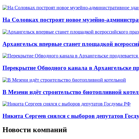
На Соловках построят новое музейно-администра
Архангельск впервые станет площадкой всеросси
Перекрытие Обводного канала в Архангельске про
В Мезени идёт строительство биотопливной коте
Никита Сергеев снялся с выборов депутатов Гос
Новости компаний