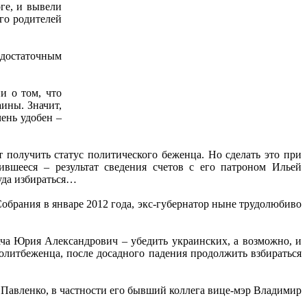
ге, и вывели
го родителей
 достаточным
и о том, что
аины. Значит,
ень удобен –
 получить статус политического беженца. Но сделать это при
вшееся – результат сведения счетов с его патроном Ильей
куда избираться…
обрания в январе 2012 года, экс-губернатор ныне трудолюбиво
ача Юрия Александрович – убедить украинских, а возможно, и
политбеженца, после досадного падения продолжить взбираться
а Павленко, в частности его бывший коллега вице-мэр Владимир