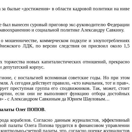
 за былые «достижения» в области кадровой политики на ниве
ле был вынесен суровый приговор экс-руководителю Федерации
дравоохранению и социальной политике Александру Савкину.
 о мошенничестве, коммерческом подкупе и злоупотреблениях
нежского ЛДК, по версии следствия он присвоил около 1,5
ях торжества новых капиталистических отношений, прекрасно
и депутатский корпус.
гионе, с ностальгией вспоминая советские годы. Но при этом
мля. А сегодня действует правило, «кто начальник, тот и прав».
ует преступная группа его сподвижников. Так, может, стоит
 партии, если они не выполняют функцию отбора достойных
ссия» - с Александром Савкиным да Юрием Шауловым…
й палаты Олег ПОПОВ
.
орода корабелов. Согласно данным журналистов, эффективный
тной палаты Олега Попова трудится в финансовом управлении
контрольно-счетной палаты, что, согласно оценке журналистов