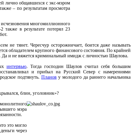
лей лично общавшихся с экс-мэром
акже – по результатам просмотра
лу исчезновения многомиллионного
2 также в результате потерял 23
бот.
м не тянет. Чересчур осторожничает, боится даже называть
ляется обладателем крупного финансового состояния. По крайней
ке. Да и не вяжется криминальный имидж с личностью Шаулова.
вых
интервью
. Тогда господин Шаулов считал себя большим
восстанавливал и прибыл на Русский Север с намерениями
ородское подтянуть.
Планов
у молодого да раннего начальника
крывался, блин, уголовник»?
монолитного
бывшего мэра
язанности.
что это могло
деньги через