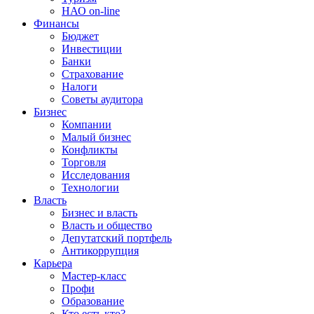
НАО on-line
Финансы
Бюджет
Инвестиции
Банки
Страхование
Налоги
Советы аудитора
Бизнес
Компании
Малый бизнес
Конфликты
Торговля
Исследования
Технологии
Власть
Бизнес и власть
Власть и общество
Депутатский портфель
Антикоррупция
Карьера
Мастер-класс
Профи
Образование
Кто есть кто?