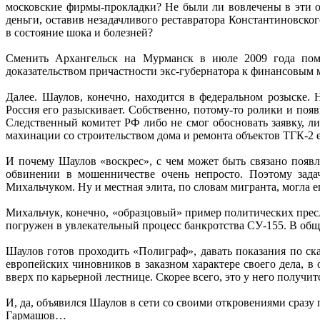
московские фирмы-прокладки? Не были ли вовлечены в эти о
деньги, оставив незадачливого реставратора Константиновско
в состояние шока и болезней?
Сменить Архангельск на Мурманск в июле 2009 года помо
доказательством причастности экс-губернатора к финансовым 
Далее. Шаулов, конечно, находится в федеральном розыске.
Россия его разыскивает. Собственно, потому-то ролики и поя
Следственный комитет РФ либо не смог обосновать заявку, ли
махинации со строительством дома и ремонта объектов ТГК-2 е
И почему Шаулов «воскрес», с чем может быть связано появл
обвинении в мошенничестве очень непросто. Поэтому задач
Михальчуком. Ну и местная элита, по словам мигранта, могла 
Михальчук, конечно, «образцовый» пример политических пресл
погружен в увлекательный процесс банкротства СУ-155. В общ
Шаулов готов проходить «Полиграф», давать показания по ск
европейских чиновников в заказном характере своего дела, в
вверх по карьерной лестнице. Скорее всего, это у него получит
И, да, объявился Шаулов в сети со своими откровениями сразу
Гармашов…