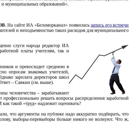
Ф и муниципальных образований».
ОВ
. На сайте ИА «Беломорканал» появилась
запись его встречи
учителей и неподъемностью таких расходов для муниципального
ение слуги народа редактор ИА
работной платы учителям, так и
овников и превосходит среднюю в
асно опросам знакомых учителей,
 Однако зарплата директоров школ
твет – Савкин (см. выше).
ины человечества – зарабатывают
т профессионально решать вопросы распределения заработной
 И как такой «труд» надлежит оценивать?
али, что аргументы на публике надо аккуратно подбирать, что
голову, выборы-перевыборы больше никого не волнуют. Что ж,