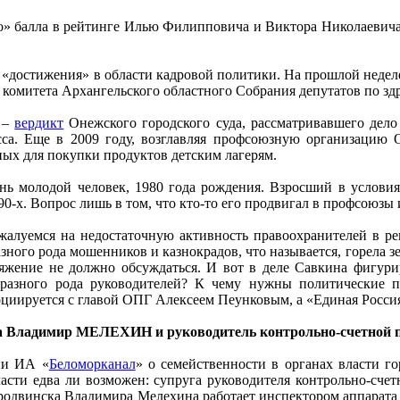
го» балла в рейтинге Илью Филипповича и Виктора Николаевича
 «достижения» в области кадровой политики. На прошлой неде
 комитета Архангельского областного Собрания депутатов по з
а –
вердикт
Онежского городского суда, рассматривавшего дело
а. Еще в 2009 году, возглавляя профсоюзную организацию О
ых для покупки продуктов детским лагерям.
ень молодой человек, 1980 года рождения. Взросший в услови
-х. Вопрос лишь в том, что кто-то его продвигал в профсоюзы 
жалуемся на недостаточную активность правоохранителей в ре
азного рода мошенников и казнокрадов, что называется, горела зе
яжение не должно обсуждаться. И вот в деле Савкина фигурир
ия разного рода руководителей? К чему нужны политические
ссоциируется с главой ОПГ Алексеем Пеунковым, а «Единая Ро
ета Владимир МЕЛЕХИН и руководитель контрольно-счетно
ии ИА «
Беломорканал
» о семейственности в органах власти г
ласти едва ли возможен: супруга руководителя контрольно-сче
еродвинска Владимира Мелехина работает инспектором аппарата 