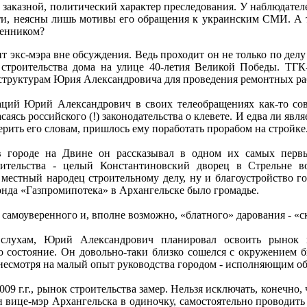
 заказной, политический характер преследования. У наблюдате
ти, неясны лишь мотивы его обращения к украинским СМИ. А т
шенником?
т экс-мэра вне обсуждения. Ведь проходит он не только по де
строительства дома на улице 40-летия Великой Победы. ТГК-
структурам Юрия Александровича для проведения ремонтных ра
ий Юрий Александрович в своих телеобращениях как-то совсе
саясь российского (!) законодательства о клевете. И едва ли яв
 верить его словам, пришлось ему поработать прорабом на строй
в городе на Двине он рассказывал в одном их самых пер
оительства - целый Константиновский дворец в Стрельне 
местный народец строительному делу, ну и благоустройство г
нда «Газпромипотека» в Архангельске было громадье.
самоуверенного и, вполне возможно, «блатного» дарования - «с
 слухам, Юрий Александрович планировал освоить рынок 
го состояние. Он довольно-таки близко сошелся с окружением 
несмотря на малый опыт руководства городом - исполняющим об
9 г.г., рынок строительства замер. Нельзя исключать, конечно, 
 вице-мэр Архангельска в одиночку, самостоятельно проводить 