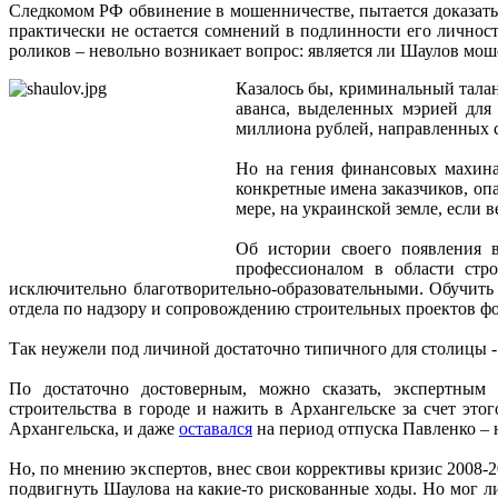
Следкомом РФ обвинение в мошенничестве, пытается доказать
практически не остается сомнений в подлинности его личнос
роликов – невольно возникает вопрос: является ли Шаулов мо
Казалось бы, криминальный талан
аванса, выделенных мэрией для 
миллиона рублей, направленных 
Но на гения финансовых махинац
конкретные имена заказчиков, опа
мере, на украинской земле, если
Об истории своего появления 
профессионалом в области стр
исключительно благотворительно-образовательными. Обучить 
отдела по надзору и сопровождению строительных проектов фо
Так неужели под личиной достаточно типичного для столицы - 
По достаточно достоверным, можно сказать, экспертным
строительства в городе и нажить в Архангельске за счет это
Архангельска, и даже
оставался
на период отпуска Павленко – 
Но, по мнению экспертов, внес свои коррективы кризис 2008-200
подвигнуть Шаулова на какие-то рискованные ходы. Но мог ли