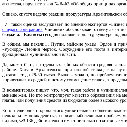
агентства, нарушает закон № 6-ФЗ «Об общих принципах орга
Однако, спустя неделю реакции прокуратуры Архангельской об
- 7
- такой оценки заслуживает, по мнению экспертов «Бизнес
с педагогами района
. Чиновник обосновывает отмену льгот по
бюджета. - Вам всем сегодня подняли зарплату, культуре подн
В общем, мы пахали… Путин, майские указы, Орлов и при
«Руснорд» Леонид Черток. Обсуждение его поста в интерне
функционала муниципальной власти.
Да, может быть, в отдельных районах области средняя зарпл
районе. Хотя в Архангельске при полной ставке, с нагрузк
дотягивает до 28-30 тысяч. Выше – можно, но проблематично
«привязана» к средней и потому совмещение ставок, запредель
В комментариях пишут, что, мол, такая работа в муниципаль
меньше жен. Но кто контролирует качество образования на 
платы, или получения средств из бюджетов более высокого уров
Есть и еще одна сторона этого удивительного общения власти
нельзя на эмоциях делиться своими наболевшими проблемами,
видимо, ФЗ 136 действительно имеет не только позитивные мо