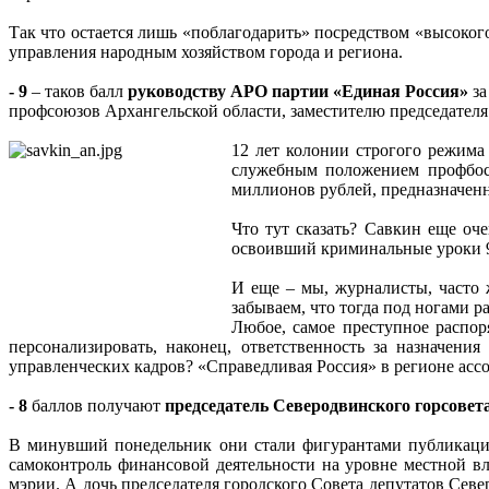
Так что остается лишь «поблагодарить» посредством «высоко
управления народным хозяйством города и региона.
- 9
– таков балл
руководству АРО партии «Единая Россия»
за
профсоюзов Архангельской области, заместителю председателя
12 лет колонии строгого режим
служебным положением профбосс
миллионов рублей, предназначенн
Что тут сказать? Савкин еще оч
освоивший криминальные уроки 90
И еще – мы, журналисты, часто 
забываем, что тогда под ногами р
Любое, самое преступное распор
персонализировать, наконец, ответственность за назначен
управленческих кадров? «Справедливая Россия» в регионе а
- 8
баллов получают
председатель Северодвинского горсов
В минувший понедельник они стали фигурантами публикац
самоконтроль финансовой деятельности на уровне местной в
мэрии. А дочь председателя городского Совета депутатов Сев