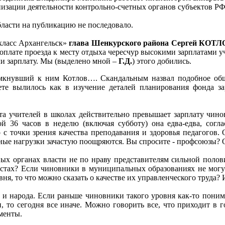
низации деятельности контрольно-счетных органов субъектов Р
ласти на публикацию не последовало.
-класс Архангельск»
глава Шенкурского района Сергей КОТЛ
 оплате проезда к месту отдыха чересчур высокими зарплатами 
яли зарплату. Мы (выделено мной –
Г.Д.
) этого добились.
мкнувший к ним Котлов…. Скандальным назвал подобное общ
те вылилось как в изучение деталей планирования фонда за
ата учителей в школах действительно превышает зарплату чин
ой 36 часов в неделю (включая субботу) она едва-едва, согл
 с точки зрения качества преподавания и здоровья педагогов.
ные нагрузки зачастую поощряются. Вы спросите - профсоюзы? О
ных органах власти не по нраву представителям сильной полов
местах? Если чиновники в муниципальных образованиях не могу
ня, то что можно сказать о качестве их управленческого труда?
 и народа. Если раньше чиновники такого уровня как-то поним
 то сегодня все иначе. Можно говорить все, что приходит в 
менты.