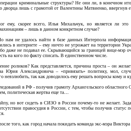
перации криминальные структуры? Не они ли, в конечном ито
го дворца лишь с грамотой от Валентины Матвиенко, ввергнув е
г ему, скорее всего, Илья Михальчук, но является ли это
махинациям – лишь в данном конкретном случае?
 Но нам не удалось найти в базе данных Интерпола информаци
вились в интернете – ему ничто не угрожает на территории Укр
бо даже не подавал ее. Скрывающийся за границей вице-мэр оч
сть на кого по факту списать. В единственном числе.
ение роликов? Как представляется, причина проста – он желает
а Юрия Александровича – «привязать» политику, мол, случи
его невзлюбить, так как доводилось ему решать вопросы кому и 
едований в РФ - получив грамоту Архангельского областного С
ем, политическая жертва еще та…
айпу, но вот сидеть в СИЗО в России почему-то не желает. Зад
 отсутствии правосудия в России, с тем, чтобы получив статус 
ся.
 после того, как город начала покидать команда экс-мэра Виктор