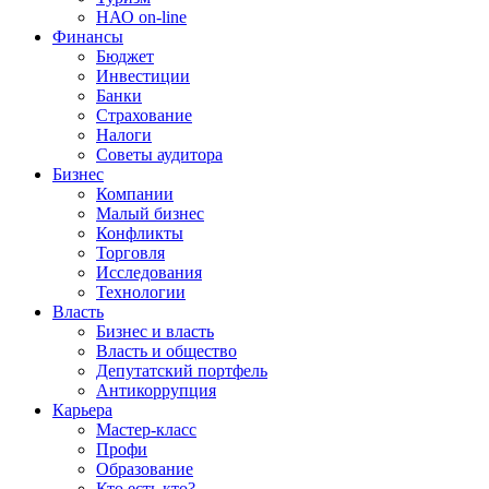
НАО on-line
Финансы
Бюджет
Инвестиции
Банки
Страхование
Налоги
Советы аудитора
Бизнес
Компании
Малый бизнес
Конфликты
Торговля
Исследования
Технологии
Власть
Бизнес и власть
Власть и общество
Депутатский портфель
Антикоррупция
Карьера
Мастер-класс
Профи
Образование
Кто есть кто?