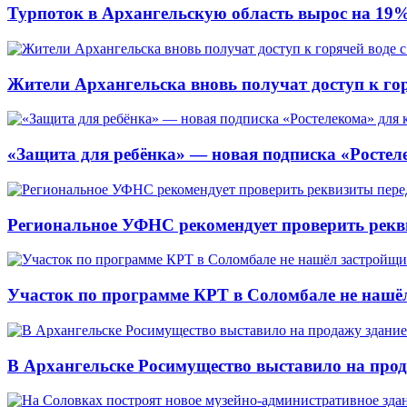
Турпоток в Архангельскую область вырос на 19
Жители Архангельска вновь получат доступ к горя
«Защита для ребёнка» — новая подписка «Ростеле
Региональное УФНС рекомендует проверить рекв
Участок по программе КРТ в Соломбале не нашё
В Архангельске Росимущество выставило на про