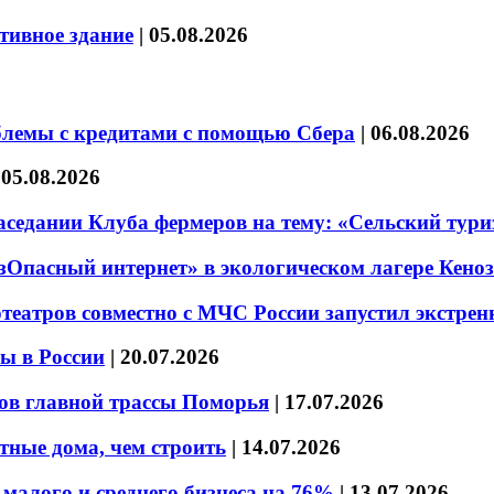
тивное здание
|
05.08.2026
блемы с кредитами с помощью Сбера
|
06.08.2026
|
05.08.2026
седании Клуба фермеров на тему: «Сельский тури
езОпасный интернет» в экологическом лагере Кено
театров совместно с МЧС России запустил экстре
ы в России
|
20.07.2026
ов главной трассы Поморья
|
17.07.2026
тные дома, чем строить
|
14.07.2026
малого и среднего бизнеса на 76%
|
13.07.2026