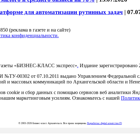
латформе для автоматизации рутинных задач
|
07.0
850 (реклама в газете и на сайте)
тика конфиденциальности.
газеты «БИЗНЕС-КЛАСС экспресс»
.
Издание зарегистрировано 2
И №ТУ-00302 от 07.10.2011 выдано Управлением Федеральной сл
й и массовых коммуникаций по Архангельской области и Нен
в cookie и сбор данных с помощью сервисов веб аналитики Янде
ия нашим маркетинговым усилиям. Ознакомьтесь с нашей
Политик
© 2003-2026 Бизнес-класс Архангельск. Все права защищены.
Разработка: digital-агентство F5