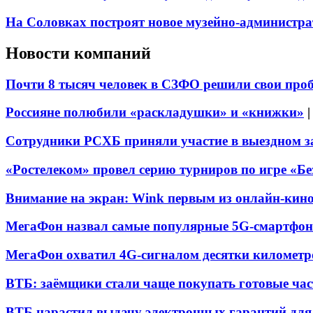
На Соловках построят новое музейно-администра
Новости компаний
Почти 8 тысяч человек в СЗФО решили свои про
Россияне полюбили «раскладушки» и «книжки»
Сотрудники РСХБ приняли участие в выездном за
«Ростелеком» провел серию турниров по игре «Б
Внимание на экран: Wink первым из онлайн-кино
МегаФон назвал самые популярные 5G-смартфон
МегаФон охватил 4G-сигналом десятки километр
ВТБ: заёмщики стали чаще покупать готовые час
ВТБ нарастил выдачу электронных гарантий для 