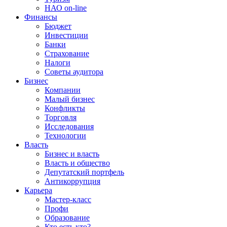
НАО on-line
Финансы
Бюджет
Инвестиции
Банки
Страхование
Налоги
Советы аудитора
Бизнес
Компании
Малый бизнес
Конфликты
Торговля
Исследования
Технологии
Власть
Бизнес и власть
Власть и общество
Депутатский портфель
Антикоррупция
Карьера
Мастер-класс
Профи
Образование
Кто есть кто?