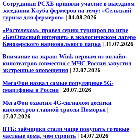
Сотрудники РСХБ приняли участие в выездном
заседании Клуба фермеров на тему: «Сельский
туризм для фермеров»
|
04.08.2026
«Ростелеком» провел серию турниров по игре
«БезОпасный интернет» в экологическом лагере
Кенозерского национального парка
|
31.07.2026
Внимание на экран: Wink первым из онлайн-
кинотеатров совместно с МЧС России запустил
экстренные оповещения
|
22.07.2026
МегаФон назвал самые популярные 5G-
смартфоны в России
|
20.07.2026
МегаФон охватил 4G-сигналом десятки
километров главной трассы Поморья
|
17.07.2026
ВТБ: заёмщики стали чаще покупать готовые
частные дома, чем строить
|
14.07.2026