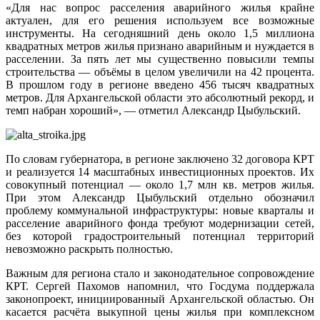
«Для нас вопрос расселения аварийного жилья крайне
актуален, для его решения используем все возможные
инструменты. На сегодняшний день около 1,5 миллиона
квадратных метров жилья признано аварийным и нуждается в
расселении. За пять лет мы существенно повысили темпы
строительства — объёмы в целом увеличили на 42 процента.
В прошлом году в регионе введено 456 тысяч квадратных
метров. Для Архангельской области это абсолютный рекорд, и
темп набран хороший», — отметил Александр Цыбульский.
По словам губернатора, в регионе заключено 32 договора КРТ
и реализуется 14 масштабных инвестиционных проектов. Их
совокупный потенциал — около 1,7 млн кв. метров жилья.
При этом Александр Цыбульский отдельно обозначил
проблему коммунальной инфраструктуры: новые кварталы и
расселение аварийного фонда требуют модернизации сетей,
без которой градостроительный потенциал территорий
невозможно раскрыть полностью.
Важным для региона стало и законодательное сопровождение
КРТ. Сергей Пахомов напомнил, что Госдума поддержала
законопроект, инициированный Архангельской областью. Он
касается расчёта выкупной цены жилья при комплексном