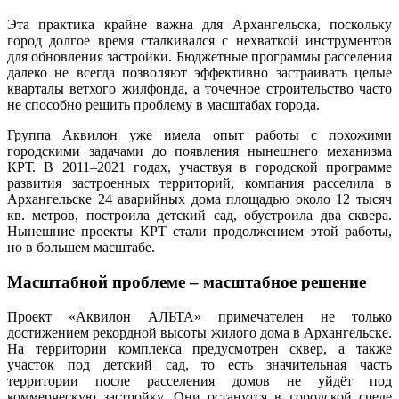
Эта практика крайне важна для Архангельска, поскольку
город долгое время сталкивался с нехваткой инструментов
для обновления застройки. Бюджетные программы расселения
далеко не всегда позволяют эффективно застраивать целые
кварталы ветхого жилфонда, а точечное строительство часто
не способно решить проблему в масштабах города.
Группа Аквилон уже имела опыт работы с похожими
городскими задачами до появления нынешнего механизма
КРТ. В 2011–2021 годах, участвуя в городской программе
развития застроенных территорий, компания расселила в
Архангельске 24 аварийных дома площадью около 12 тысяч
кв. метров, построила детский сад, обустроила два сквера.
Нынешние проекты КРТ стали продолжением этой работы,
но в большем масштабе.
Масштабной проблеме – масштабное решение
Проект «Аквилон АЛЬТА» примечателен не только
достижением рекордной высоты жилого дома в Архангельске.
На территории комплекса предусмотрен сквер, а также
участок под детский сад, то есть значительная часть
территории после расселения домов не уйдёт под
коммерческую застройку. Они останутся в городской среде