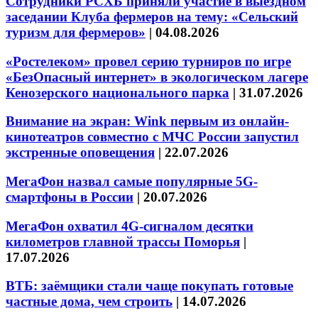
Сотрудники РСХБ приняли участие в выездном
заседании Клуба фермеров на тему: «Сельский
туризм для фермеров»
|
04.08.2026
«Ростелеком» провел серию турниров по игре
«БезОпасный интернет» в экологическом лагере
Кенозерского национального парка
|
31.07.2026
Внимание на экран: Wink первым из онлайн-
кинотеатров совместно с МЧС России запустил
экстренные оповещения
|
22.07.2026
МегаФон назвал самые популярные 5G-
смартфоны в России
|
20.07.2026
МегаФон охватил 4G-сигналом десятки
километров главной трассы Поморья
|
17.07.2026
ВТБ: заёмщики стали чаще покупать готовые
частные дома, чем строить
|
14.07.2026