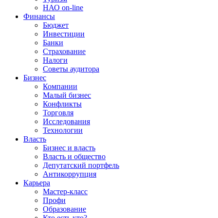
НАО on-line
Финансы
Бюджет
Инвестиции
Банки
Страхование
Налоги
Советы аудитора
Бизнес
Компании
Малый бизнес
Конфликты
Торговля
Исследования
Технологии
Власть
Бизнес и власть
Власть и общество
Депутатский портфель
Антикоррупция
Карьера
Мастер-класс
Профи
Образование
Кто есть кто?