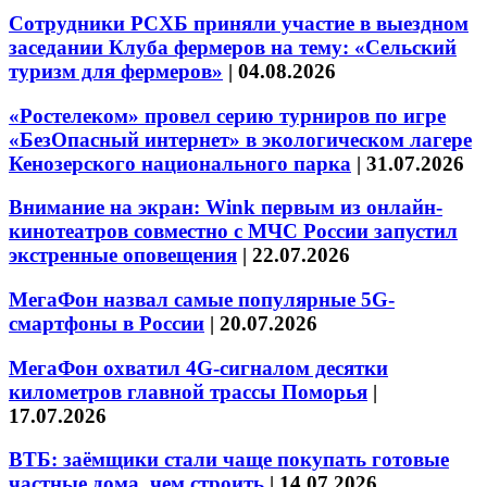
Сотрудники РСХБ приняли участие в выездном
заседании Клуба фермеров на тему: «Сельский
туризм для фермеров»
|
04.08.2026
«Ростелеком» провел серию турниров по игре
«БезОпасный интернет» в экологическом лагере
Кенозерского национального парка
|
31.07.2026
Внимание на экран: Wink первым из онлайн-
кинотеатров совместно с МЧС России запустил
экстренные оповещения
|
22.07.2026
МегаФон назвал самые популярные 5G-
смартфоны в России
|
20.07.2026
МегаФон охватил 4G-сигналом десятки
километров главной трассы Поморья
|
17.07.2026
ВТБ: заёмщики стали чаще покупать готовые
частные дома, чем строить
|
14.07.2026