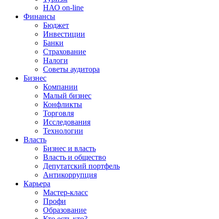
НАО on-line
Финансы
Бюджет
Инвестиции
Банки
Страхование
Налоги
Советы аудитора
Бизнес
Компании
Малый бизнес
Конфликты
Торговля
Исследования
Технологии
Власть
Бизнес и власть
Власть и общество
Депутатский портфель
Антикоррупция
Карьера
Мастер-класс
Профи
Образование
Кто есть кто?