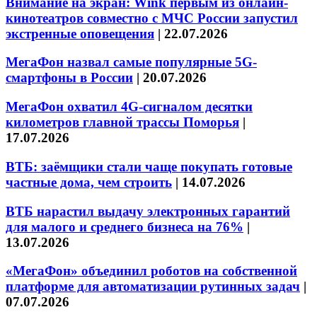
Внимание на экран: Wink первым из онлайн-
кинотеатров совместно с МЧС России запустил
экстренные оповещения
|
22.07.2026
МегаФон назвал самые популярные 5G-
смартфоны в России
|
20.07.2026
МегаФон охватил 4G-сигналом десятки
километров главной трассы Поморья
|
17.07.2026
ВТБ: заёмщики стали чаще покупать готовые
частные дома, чем строить
|
14.07.2026
ВТБ нарастил выдачу электронных гарантий
для малого и среднего бизнеса на 76%
|
13.07.2026
«МегаФон» объединил роботов на собственной
платформе для автоматизации рутинных задач
|
07.07.2026