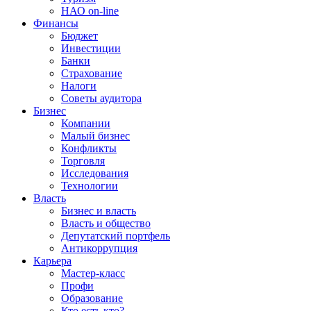
НАО on-line
Финансы
Бюджет
Инвестиции
Банки
Страхование
Налоги
Советы аудитора
Бизнес
Компании
Малый бизнес
Конфликты
Торговля
Исследования
Технологии
Власть
Бизнес и власть
Власть и общество
Депутатский портфель
Антикоррупция
Карьера
Мастер-класс
Профи
Образование
Кто есть кто?