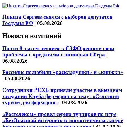
Никита Сергеев снялся с выборов депутатов
Госдумы РФ
|
05.08.2026
Новости компаний
Почти 8 тысяч человек в СЗФО решили свои
проблемы с кредитами с помощью Сбера
|
06.08.2026
Россияне полюбили «раскладушки» и «книжки»
|
05.08.2026
Сотрудники РСХБ приняли участие в выездном
заседании Клуба фермеров на тему: «Сельский
туризм для фермеров»
|
04.08.2026
«Ростелеком» провел серию турниров по игре
«БезОпасный интернет» в экологическом лагере
Кенозерского национального парка
|
31.07.2026