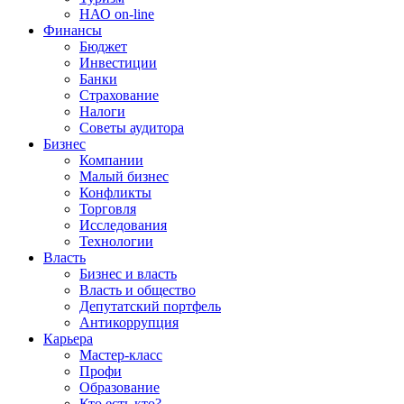
НАО on-line
Финансы
Бюджет
Инвестиции
Банки
Страхование
Налоги
Советы аудитора
Бизнес
Компании
Малый бизнес
Конфликты
Торговля
Исследования
Технологии
Власть
Бизнес и власть
Власть и общество
Депутатский портфель
Антикоррупция
Карьера
Мастер-класс
Профи
Образование
Кто есть кто?