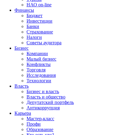
НАО on-line
Финансы
Бюджет
Инвестиции
Банки
Страхование
Налоги
Советы аудитора
Бизнес
Компании
Малый бизнес
Конфликты
Торговля
Исследования
Технологии
Власть
Бизнес и власть
Власть и общество
Депутатский портфель
Антикоррупция
Карьера
Мастер-класс
Профи
Образование
Кто есть кто?