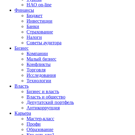
НАО on-line
Финансы
Бюджет
Инвестиции
Банки
Страхование
Налоги
Советы аудитора
Бизнес
Компании
Малый бизнес
Конфликты
Торговля
Исследования
Технологии
Власть
Бизнес и власть
Власть и общество
Депутатский портфель
Антикоррупция
Карьера
Мастер-класс
Профи
Образование
Кто есть кто?