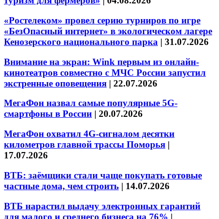
туризм для фермеров»
|
04.08.2026
«Ростелеком» провел серию турниров по игре
«БезОпасный интернет» в экологическом лагере
Кенозерского национального парка
|
31.07.2026
Внимание на экран: Wink первым из онлайн-
кинотеатров совместно с МЧС России запустил
экстренные оповещения
|
22.07.2026
МегаФон назвал самые популярные 5G-
смартфоны в России
|
20.07.2026
МегаФон охватил 4G-сигналом десятки
километров главной трассы Поморья
|
17.07.2026
ВТБ: заёмщики стали чаще покупать готовые
частные дома, чем строить
|
14.07.2026
ВТБ нарастил выдачу электронных гарантий
для малого и среднего бизнеса на 76%
|