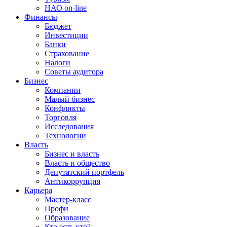
НАО on-line
Финансы
Бюджет
Инвестиции
Банки
Страхование
Налоги
Советы аудитора
Бизнес
Компании
Малый бизнес
Конфликты
Торговля
Исследования
Технологии
Власть
Бизнес и власть
Власть и общество
Депутатский портфель
Антикоррупция
Карьера
Мастер-класс
Профи
Образование
Кто есть кто?