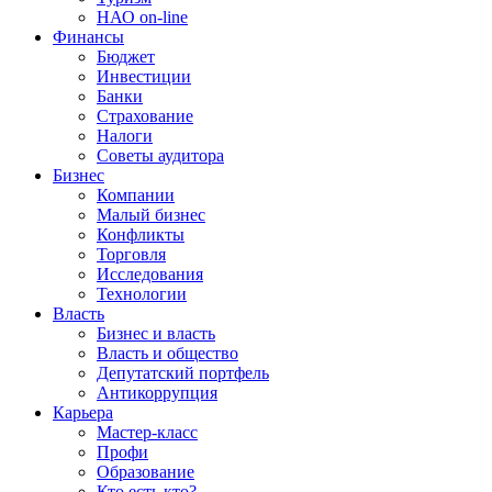
НАО on-line
Финансы
Бюджет
Инвестиции
Банки
Страхование
Налоги
Советы аудитора
Бизнес
Компании
Малый бизнес
Конфликты
Торговля
Исследования
Технологии
Власть
Бизнес и власть
Власть и общество
Депутатский портфель
Антикоррупция
Карьера
Мастер-класс
Профи
Образование
Кто есть кто?