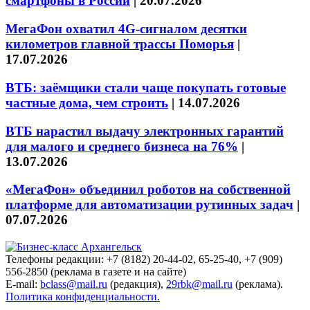
смартфоны в России
|
20.07.2026
МегаФон охватил 4G-сигналом десятки
километров главной трассы Поморья
|
17.07.2026
ВТБ: заёмщики стали чаще покупать готовые
частные дома, чем строить
|
14.07.2026
ВТБ нарастил выдачу электронных гарантий
для малого и среднего бизнеса на 76%
|
13.07.2026
«МегаФон» объединил роботов на собственной
платформе для автоматизации рутинных задач
|
07.07.2026
Телефоны редакции: +7 (8182) 20-44-02, 65-25-40, +7 (909)
556-2850 (реклама в газете и на сайте)
E-mail:
bclass@mail.ru
(редакция),
29rbk@mail.ru
(реклама).
Политика конфиденциальности.