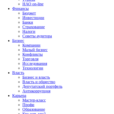
НАО on-line
Финансы
Бюджет
Инвестиции
Банки
Страхование
Налоги
Советы аудитора
Бизнес
Компании
Малый бизнес
Конфликты
Торговля
Исследования
Технологии
Власть
Бизнес и власть
Власть и общество
Депутатский портфель
Антикоррупция
Карьера
Мастер-класс
Профи
Образование
Кто есть кто?