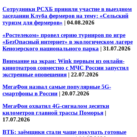
Сотрудники РСХБ приняли участие в выездном
заседании Клуба фермеров на тему: «Сельский
туризм для фермеров»
|
04.08.2026
«Ростелеком» провел серию турниров по игре
«БезОпасный интернет» в экологическом лагере
Кенозерского национального парка
|
31.07.2026
Внимание на экран: Wink первым из онлайн-
кинотеатров совместно с МЧС России запустил
экстренные оповещения
|
22.07.2026
МегаФон назвал самые популярные 5G-
смартфоны в России
|
20.07.2026
МегаФон охватил 4G-сигналом десятки
километров главной трассы Поморья
|
17.07.2026
ВТБ: заёмщики стали чаще покупать готовые