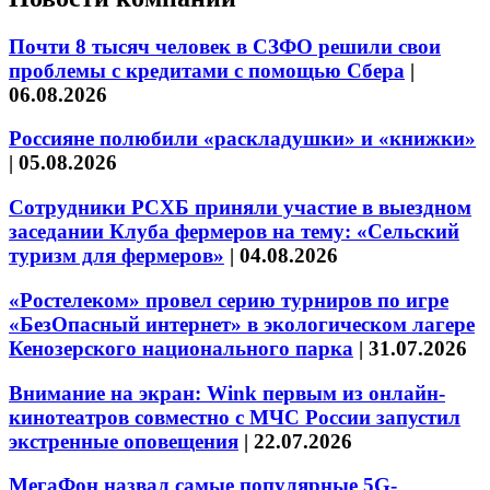
Почти 8 тысяч человек в СЗФО решили свои
проблемы с кредитами с помощью Сбера
|
06.08.2026
Россияне полюбили «раскладушки» и «книжки»
|
05.08.2026
Сотрудники РСХБ приняли участие в выездном
заседании Клуба фермеров на тему: «Сельский
туризм для фермеров»
|
04.08.2026
«Ростелеком» провел серию турниров по игре
«БезОпасный интернет» в экологическом лагере
Кенозерского национального парка
|
31.07.2026
Внимание на экран: Wink первым из онлайн-
кинотеатров совместно с МЧС России запустил
экстренные оповещения
|
22.07.2026
МегаФон назвал самые популярные 5G-