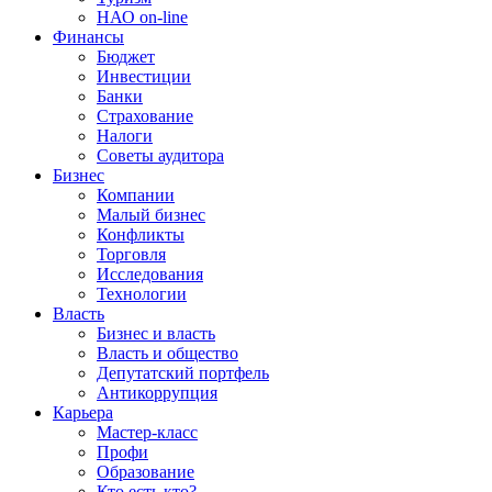
НАО on-line
Финансы
Бюджет
Инвестиции
Банки
Страхование
Налоги
Советы аудитора
Бизнес
Компании
Малый бизнес
Конфликты
Торговля
Исследования
Технологии
Власть
Бизнес и власть
Власть и общество
Депутатский портфель
Антикоррупция
Карьера
Мастер-класс
Профи
Образование
Кто есть кто?