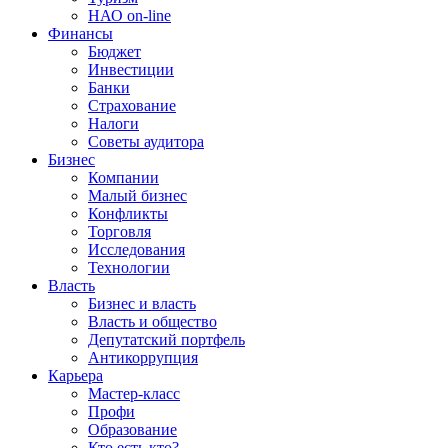
НАО on-line
Финансы
Бюджет
Инвестиции
Банки
Страхование
Налоги
Советы аудитора
Бизнес
Компании
Малый бизнес
Конфликты
Торговля
Исследования
Технологии
Власть
Бизнес и власть
Власть и общество
Депутатский портфель
Антикоррупция
Карьера
Мастер-класс
Профи
Образование
Кто есть кто?