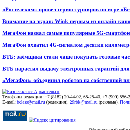
«Ростелеком» провел серию турниров по игре «Б
Внимание на экран: Wink первым из онлайн-кино
МегаФон назвал самые популярные 5G-смартфон
МегаФон охватил 4G-сигналом десятки километр
ВТБ: заёмщики стали чаще покупать готовые час
ВТБ нарастил выдачу электронных гарантий для 
«МегаФон» объединил роботов на собственной п
Телефоны редакции: +7 (8182) 20-44-02, 65-25-40, +7 (909) 556-2
E-mail:
bclass@mail.ru
(редакция),
29rbk@mail.ru
(реклама).
Поли
Официальный сайт 