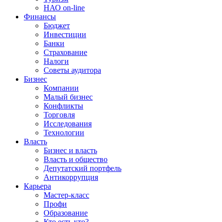
НАО on-line
Финансы
Бюджет
Инвестиции
Банки
Страхование
Налоги
Советы аудитора
Бизнес
Компании
Малый бизнес
Конфликты
Торговля
Исследования
Технологии
Власть
Бизнес и власть
Власть и общество
Депутатский портфель
Антикоррупция
Карьера
Мастер-класс
Профи
Образование
Кто есть кто?