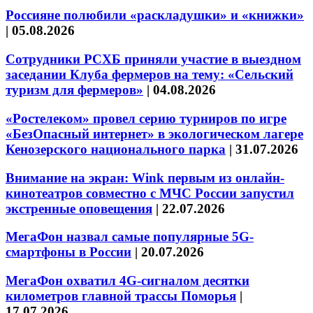
Россияне полюбили «раскладушки» и «книжки»
|
05.08.2026
Сотрудники РСХБ приняли участие в выездном
заседании Клуба фермеров на тему: «Сельский
туризм для фермеров»
|
04.08.2026
«Ростелеком» провел серию турниров по игре
«БезОпасный интернет» в экологическом лагере
Кенозерского национального парка
|
31.07.2026
Внимание на экран: Wink первым из онлайн-
кинотеатров совместно с МЧС России запустил
экстренные оповещения
|
22.07.2026
МегаФон назвал самые популярные 5G-
смартфоны в России
|
20.07.2026
МегаФон охватил 4G-сигналом десятки
километров главной трассы Поморья
|
17.07.2026