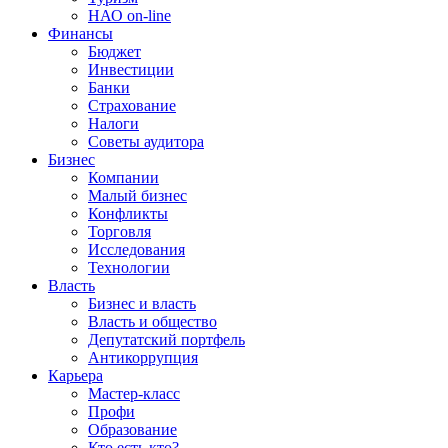
НАО on-line
Финансы
Бюджет
Инвестиции
Банки
Страхование
Налоги
Советы аудитора
Бизнес
Компании
Малый бизнес
Конфликты
Торговля
Исследования
Технологии
Власть
Бизнес и власть
Власть и общество
Депутатский портфель
Антикоррупция
Карьера
Мастер-класс
Профи
Образование
Кто есть кто?