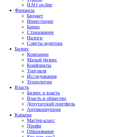
НАО on-line
Финансы
Бюджет
Инвестиции
Банки
Страхование
Налоги
Советы аудитора
Бизнес
Компании
Малый бизнес
Конфликты
Торговля
Исследования
Технологии
Власть
Бизнес и власть
Власть и общество
Депутатский портфель
Антикоррупция
Карьера
Мастер-класс
Профи
Образование
Кто есть кто?