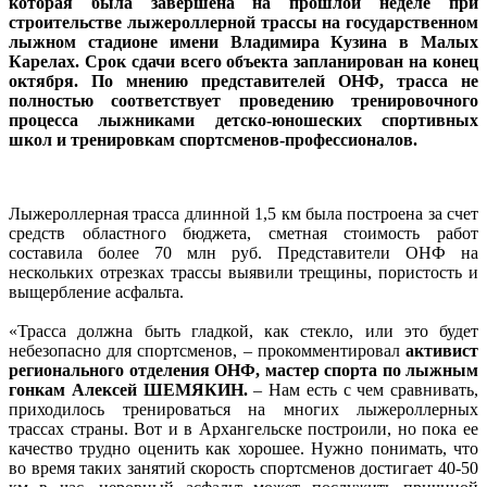
которая была завершена на прошлой неделе при
строительстве лыжероллерной трассы на государственном
лыжном стадионе имени Владимира Кузина в Малых
Карелах. Срок сдачи всего объекта запланирован на конец
октября. По мнению представителей ОНФ, трасса не
полностью соответствует проведению тренировочного
процесса лыжниками детско-юношеских спортивных
школ и тренировкам спортсменов-профессионалов.
Лыжероллерная трасса длинной 1,5 км была построена за счет
средств областного бюджета, сметная стоимость работ
составила более 70 млн руб. Представители ОНФ на
нескольких отрезках трассы выявили трещины, пористость и
выщербление асфальта.
«Трасса должна быть гладкой, как стекло, или это будет
небезопасно для спортсменов, – прокомментировал
активист
регионального отделения ОНФ, мастер спорта по лыжным
гонкам Алексей ШЕМЯКИН.
– Нам есть с чем сравнивать,
приходилось тренироваться на многих лыжероллерных
трассах страны. Вот и в Архангельске построили, но пока ее
качество трудно оценить как хорошее. Нужно понимать, что
во время таких занятий скорость спортсменов достигает 40-50