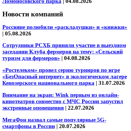
Ломоносовского парка
|
04.08.2026
Новости компаний
Россияне полюбили «раскладушки» и «книжки»
|
05.08.2026
Сотрудники РСХБ приняли участие в выездном
заседании Клуба фермеров на тему: «Сельский
туризм для фермеров»
|
04.08.2026
«Ростелеком» провел серию турниров по игре
«БезОпасный интернет» в экологическом лагере
Кенозерского национального парка
|
31.07.2026
Внимание на экран: Wink первым из онлайн-
кинотеатров совместно с МЧС России запустил
экстренные оповещения
|
22.07.2026
МегаФон назвал самые популярные 5G-
смартфоны в России
|
20.07.2026