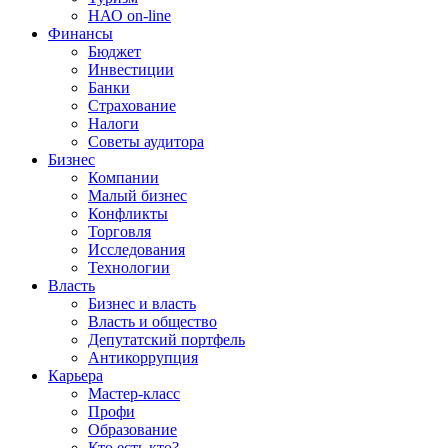
НАО on-line
Финансы
Бюджет
Инвестиции
Банки
Страхование
Налоги
Советы аудитора
Бизнес
Компании
Малый бизнес
Конфликты
Торговля
Исследования
Технологии
Власть
Бизнес и власть
Власть и общество
Депутатский портфель
Антикоррупция
Карьера
Мастер-класс
Профи
Образование
Кто есть кто?