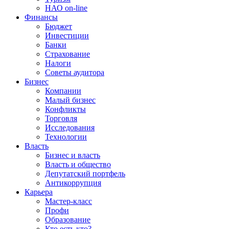
НАО on-line
Финансы
Бюджет
Инвестиции
Банки
Страхование
Налоги
Советы аудитора
Бизнес
Компании
Малый бизнес
Конфликты
Торговля
Исследования
Технологии
Власть
Бизнес и власть
Власть и общество
Депутатский портфель
Антикоррупция
Карьера
Мастер-класс
Профи
Образование
Кто есть кто?