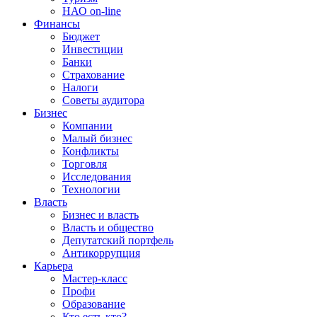
НАО on-line
Финансы
Бюджет
Инвестиции
Банки
Страхование
Налоги
Советы аудитора
Бизнес
Компании
Малый бизнес
Конфликты
Торговля
Исследования
Технологии
Власть
Бизнес и власть
Власть и общество
Депутатский портфель
Антикоррупция
Карьера
Мастер-класс
Профи
Образование
Кто есть кто?