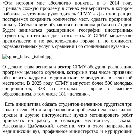
«Эта история мне абсолютно понятна, и в 2014 году
я решала схожую проблему в стенах университета, в котором
работала, – уточнила руководитель СГМУ. – Для иностранцев
постараемся сохранить количество мест, сделать прозрачной
оплату. Сейчас в вузе обучаются в основном ребята из Индии.
Будем заниматься расширением географии иностранных
студентов, потенциал для этого есть. У СГМУ множество
преимуществ: и по расположению города, и по стоимости
образовательных услуг в сравнении со столичными вузами».
Отдельно глава региона и ректор СГМУ обсудили реализацию
программ целевого обучения, которые в том числе призваны
обеспечить кадрами медицинские учреждения в сельской
местности. В 2025 году СГМУ выпустит более 500 молодых
специалистов, 333 из которых – врачи с высшим
образованием, в том числе 181 «целевик».
«Есть инициатива обязать студентов-целевиков трудиться три
года на селе. Но для преодоления проблемы нехватки кадров
нужны и другие инструменты: нужно мотивировать ребят
приезжать на работу в сельскую местность», – сказал
Александр Цыбульский, отметив, что в этом направлении
медицинский вуз, профильное министерство и курирующий