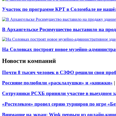
Участок по программе КРТ в Соломбале не нашё
В Архангельске Росимущество выставило на про
На Соловках построят новое музейно-администра
Новости компаний
Почти 8 тысяч человек в СЗФО решили свои про
Россияне полюбили «раскладушки» и «книжки»
Сотрудники РСХБ приняли участие в выездном за
«Ростелеком» провел серию турниров по игре «Б
Внимание на экран: Wink первым из онлайн-кино