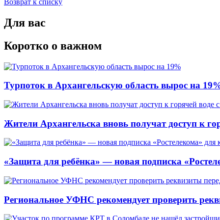
Возврат к списку
Для вас
Коротко о важном
Турпоток в Архангельскую область вырос на 19
Жители Архангельска вновь получат доступ к горя
«Защита для ребёнка» — новая подписка «Ростеле
Региональное УФНС рекомендует проверить рекв