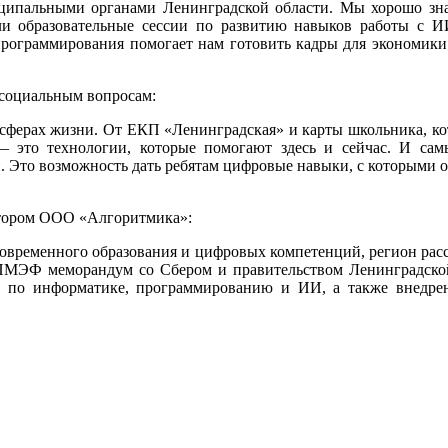
иципальными органами Ленинградской области. Мы хорошо зн
 образовательные сессии по развитию навыков работы с И
программирования помогает нам готовить кадры для экономики 
 социальным вопросам:
 сферах жизни. От ЕКП «Ленинградская» и карты школьника, к
— это технологии, которые помогают здесь и сейчас. И 
 Это возможность дать ребятам цифровые навыки, с которыми они
ектором ООО «Алгоритмика»:
современного образования и цифровых компетенций, регион рас
ПМЭФ меморандум со Сбером и правительством Ленинградской
мы по информатике, программированию и ИИ, а также внедре