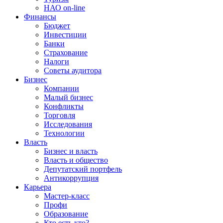
НАО on-line
Финансы
Бюджет
Инвестиции
Банки
Страхование
Налоги
Советы аудитора
Бизнес
Компании
Малый бизнес
Конфликты
Торговля
Исследования
Технологии
Власть
Бизнес и власть
Власть и общество
Депутатский портфель
Антикоррупция
Карьера
Мастер-класс
Профи
Образование
Кто есть кто?