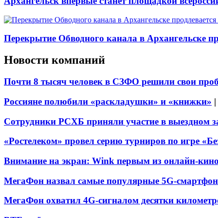
Архангельск впервые станет площадкой всеросси
Перекрытие Обводного канала в Архангельске про
Новости компаний
Почти 8 тысяч человек в СЗФО решили свои про
Россияне полюбили «раскладушки» и «книжки»
Сотрудники РСХБ приняли участие в выездном за
«Ростелеком» провел серию турниров по игре «Б
Внимание на экран: Wink первым из онлайн-кино
МегаФон назвал самые популярные 5G-смартфон
МегаФон охватил 4G-сигналом десятки километр