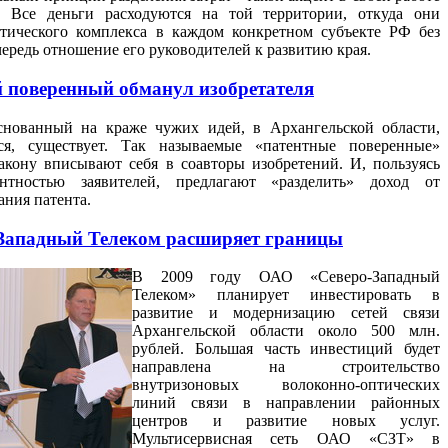
 Все деньги расходуются на той территории, откуда они
етического комплекса в каждом конкретном субъекте РФ без
ередь отношение его руководителей к развитию края.
 поверенный обманул изобретателя
снованный на краже чужих идей, в Архангельской области,
тся, существует. Так называемые «патентные поверенные»
акону вписывают себя в соавторы изобретений. И, пользуясь
ентностью заявителей, предлагают «разделить» доход от
ания патента
.
Западный Телеком расширяет границы
В 2009 году ОАО «Северо-Западный
Телеком» планирует инвестировать в
развитие и модернизацию сетей связи
Архангельской области около 500 млн.
рублей. Большая часть инвестиций будет
направлена на строительство
внутризоновых волоконно-оптических
линий связи в направлении районных
центров и развитие новых услуг.
Мультисервисная сеть ОАО «СЗТ» в