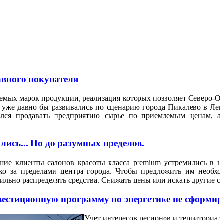
авного покупателя
емых марок продукции, реализация которых позволяет Северо-О
 уже давно бы развивались по сценарию города Пикалево в Лен
ался продавать предприятию сырье по приемлемым ценам, а
лись... Но до разумных пределов.
ие клиенты салонов красоты класса premium устремились в 
еко за пределами центра города. Чтобы предложить им нео
ильно распределять средства. Снижать цены или искать другие
естиционную программу по энергетике не сформир
Учет интересов регионов и территориал