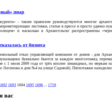
рный» пиар
нкурента» - таким правилом руководствуются многие архан
мпрометирующие листовки, статьи в прессе и просто удачно пу
солнцем» и насколько в Архангельске распространены «черн
казалась от бизнеса
овольный отказ управляющей компании от домов - для Арханг
мунальщики буквально бьются за каждую многоэтажку, перем
зе с 1 июля 2009 года от трёх вполне ликвидных, по меркам н
е Логинова и дом №4 на улице Садовой). Пятиэтажки находилис
1692
1693
1694
1695
1696
...
1719
я вас