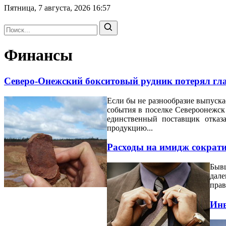
Пятница, 7 августа, 2026
16:57
Финансы
Северо-Онежский бокситовый рудник потерял гл
Если бы не разнообразие выпуска
события в поселке Североонежск
единственный поставщик отказ
продукцию...
Расходы на имидж сократи
Бывш
дал
прав
Инв