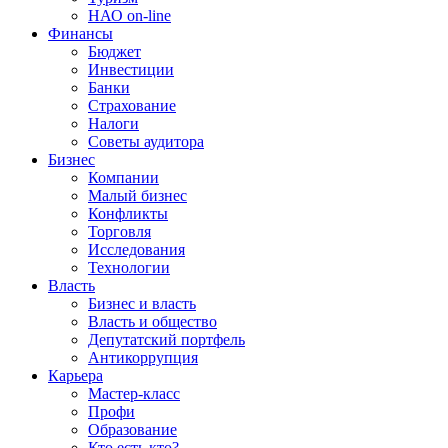
НАО on-line
Финансы
Бюджет
Инвестиции
Банки
Страхование
Налоги
Советы аудитора
Бизнес
Компании
Малый бизнес
Конфликты
Торговля
Исследования
Технологии
Власть
Бизнес и власть
Власть и общество
Депутатский портфель
Антикоррупция
Карьера
Мастер-класс
Профи
Образование
Кто есть кто?