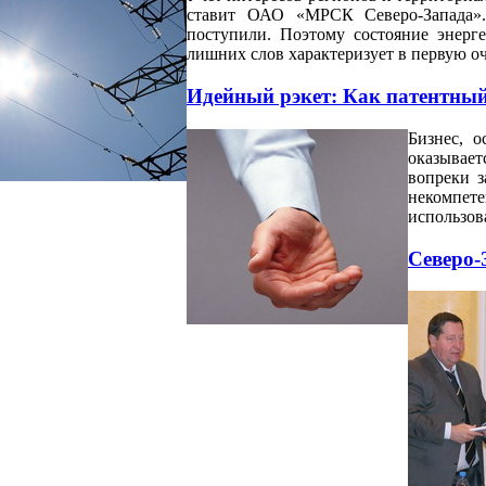
ставит ОАО «МРСК Северо-Запада».
поступили. Поэтому состояние энерг
лишних слов характеризует в первую оч
Идейный рэкет: Как патентный
Бизнес, о
оказывае
вопреки з
некомпет
использов
Северо-