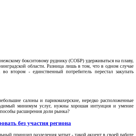
нежскому бокситовому руднику (СОБР) удерживаться на плаву,
инградской области. Разница лишь в том, что в одном случае
 во втором - единственный потребитель перестал закупать
небольшие салоны и парикмахерские, нередко расположенные
бходимый минимум услуг, нужны хорошая интуиция и умение
 способы расширения доли рынка?
овать без участия региона
ьный принцип разделения затрат - такой акцент в своей работе