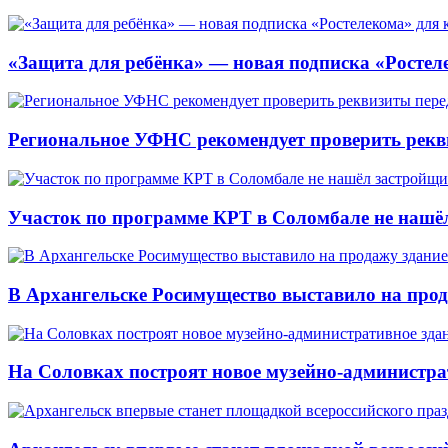
«Защита для ребёнка» — новая подписка «Ростеле
Региональное УФНС рекомендует проверить рекв
Участок по программе КРТ в Соломбале не нашё
В Архангельске Росимущество выставило на про
На Соловках построят новое музейно-администра