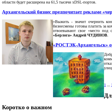
области будет расширена на 61,5 тысячи xDSL-портов.
Архангельский бизнес предпочитает рекламе «че
«Выжить - значит очернить ко
бизнесмены готовы платить за ко
отвоевывают свое «место под 
«Берлога» Андрей ЧУДИНОВ
.
«РОСТЭК-Архангельск» от
Добр
ком
отка
улиц
1
...
Дл
Коротко о важном