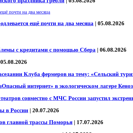
йского праздника гребли
|
05.08.2026
длевается ещё почти на два месяца
|
05.08.2026
блемы с кредитами с помощью Сбера
|
06.08.2026
|
05.08.2026
седании Клуба фермеров на тему: «Сельский тури
езОпасный интернет» в экологическом лагере Кено
театров совместно с МЧС России запустил экстре
ы в России
|
20.07.2026
ов главной трассы Поморья
|
17.07.2026