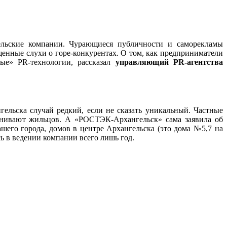
гельские компании. Чурающиеся публичности и саморекламы
щенные слухи о горе-конкурентах. О том, как предприниматели
ые» PR-технологии, рассказал
управляющий PR-агентства
ельска случай редкий, если не сказать уникальный. Частные
анивают жильцов. А «РОСТЭК-Архангельск» сама заявила об
ашего города, домов в центре Архангельска (это дома №5,7 на
ь в ведении компании всего лишь год.