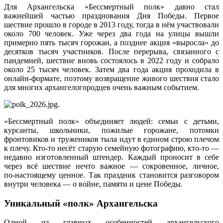
Для Архангельска «Бессмертный полк» давно стал
важнейшей частью празднования Дня Победы. Первое
шествие прошло в городе в 2013 году, тогда в нём участвовали
около 700 человек. Уже через два года на улицы вышли
примерно пять тысяч горожан, а позднее акция «выросла» до
десятков тысяч участников. После перерыва, связанного с
пандемией, шествие вновь состоялось в 2022 году и собрало
около 25 тысяч человек. Затем два года акция проходила в
онлайн-формате, поэтому возвращение живого шествия стало
для многих архангелогородцев очень важным событием.
.
«Бессмертный полк» объединяет людей: семьи с детьми,
курсанты, школьники, пожилые горожане, потомки
фронтовиков и тружеников тыла идут в едином строю плечом
к плечу. Кто-то несёт старую семейную фотографию, кто-то —
недавно изготовленный штендер. Каждый проносит в себе
через всё шествие нечто важное — сокровенное, личное,
по‑настоящему ценное. Так праздник становится разговором
внутри человека — о войне, памяти и цене Победы.
Уникальный «полк» Архангельска
Одной из главных особенностей архангельского