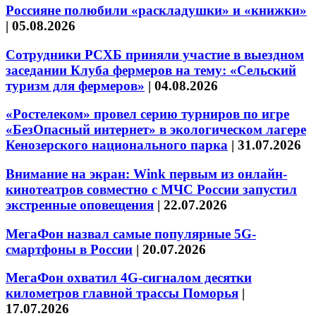
Россияне полюбили «раскладушки» и «книжки»
|
05.08.2026
Сотрудники РСХБ приняли участие в выездном
заседании Клуба фермеров на тему: «Сельский
туризм для фермеров»
|
04.08.2026
«Ростелеком» провел серию турниров по игре
«БезОпасный интернет» в экологическом лагере
Кенозерского национального парка
|
31.07.2026
Внимание на экран: Wink первым из онлайн-
кинотеатров совместно с МЧС России запустил
экстренные оповещения
|
22.07.2026
МегаФон назвал самые популярные 5G-
смартфоны в России
|
20.07.2026
МегаФон охватил 4G-сигналом десятки
километров главной трассы Поморья
|
17.07.2026