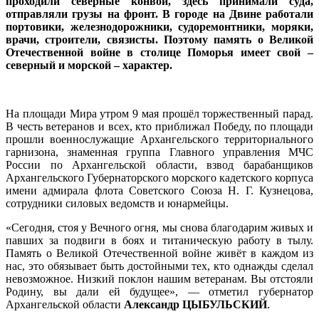
проходили северные конвои, здесь принимали суда,
отправляли грузы на фронт. В городе на Двине работали
портовики, железнодорожники, судоремонтники, моряки,
врачи, строители, связисты. Поэтому память о Великой
Отечественной войне в столице Поморья имеет свой –
северный и морской – характер.
На площади Мира утром 9 мая прошёл торжественный парад.
В честь ветеранов и всех, кто приближал Победу, по площади
прошли военнослужащие Архангельского территориального
гарнизона, знаменная группа Главного управления МЧС
России по Архангельской области, взвод барабанщиков
Архангельского Губернаторского морского кадетского корпуса
имени адмирала флота Советского Союза Н. Г. Кузнецова,
сотрудники силовых ведомств и юнармейцы.
«Сегодня, стоя у Вечного огня, мы снова благодарим живых и
павших за подвиги в боях и титаническую работу в тылу.
Память о Великой Отечественной войне живёт в каждом из
нас, это обязывает быть достойными тех, кто однажды сделал
невозможное. Низкий поклон нашим ветеранам. Вы отстояли
Родину, вы дали ей будущее», — отметил губернатор
Архангельской области
Александр ЦЫБУЛЬСКИЙ
.