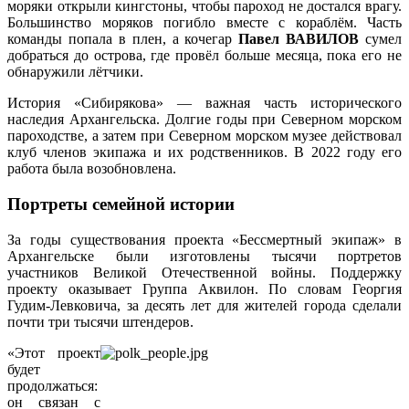
моряки открыли кингстоны, чтобы пароход не достался врагу.
Большинство моряков погибло вместе с кораблём. Часть
команды попала в плен, а кочегар
Павел ВАВИЛОВ
сумел
добраться до острова, где провёл больше месяца, пока его не
обнаружили лётчики.
История «Сибирякова» — важная часть исторического
наследия Архангельска. Долгие годы при Северном морском
пароходстве, а затем при Северном морском музее действовал
клуб членов экипажа и их родственников. В 2022 году его
работа была возобновлена.
Портреты семейной истории
За годы существования проекта «Бессмертный экипаж» в
Архангельске были изготовлены тысячи портретов
участников Великой Отечественной войны. Поддержку
проекту оказывает Группа Аквилон. По словам Георгия
Гудим-Левковича, за десять лет для жителей города сделали
почти три тысячи штендеров.
«Этот проект
будет
продолжаться:
он связан с