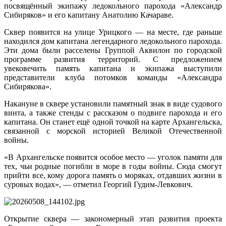
посвящённый экипажу ледокольного парохода «Александр
Сибиряков» и его капитану Анатолию Качараве.
Сквер появится на улице Урицкого — на месте, где раньше
находился дом капитана легендарного ледокольного парохода.
Эти дома были расселены Группой Аквилон по городской
программе развития территорий. С предложением
увековечить память капитана и экипажа выступили
представители клуба потомков команды «Александра
Сибирякова».
Накануне в сквере установили памятный знак в виде судового
винта, а также стенды с рассказом о подвиге парохода и его
капитана. Он станет ещё одной точкой на карте Архангельска,
связанной с морской историей Великой Отечественной
войны.
«В Архангельске появится особое место — уголок памяти для
тех, чьи родные погибли в море в годы войны. Сюда смогут
прийти все, кому дорога память о моряках, отдавших жизни в
суровых водах», — отметил Георгий Гудим-Левкович.
Открытие сквера — закономерный этап развития проекта