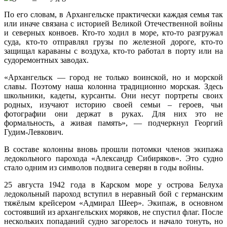
По его словам, в Архангельске практически каждая семья так
или иначе связана с историей Великой Отечественной войны
и северных конвоев. Кто-то ходил в море, кто-то разгружал
суда, кто-то отправлял грузы по железной дороге, кто-то
защищал караваны с воздуха, кто-то работал в порту или на
судоремонтных заводах.
«Архангельск — город не только воинской, но и морской
славы. Поэтому наша колонна традиционно морская. Здесь
школьники, кадеты, курсанты. Они несут портреты своих
родных, изучают историю своей семьи – героев, чьи
фотографии они держат в руках. Для них это не
формальность, а живая память», — подчеркнул Георгий
Гудим-Левкович.
В составе колонны вновь прошли потомки членов экипажа
ледокольного парохода «Александр Сибиряков». Это судно
стало одним из символов подвига северян в годы войны.
25 августа 1942 года в Карском море у острова Белуха
ледокольный пароход вступил в неравный бой с германским
тяжёлым крейсером «Адмирал Шеер». Экипаж, в основном
состоявший из архангельских моряков, не спустил флаг. После
нескольких попаданий судно загорелось и начало тонуть, но