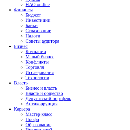
НАО on-line
Финансы
Бюджет
Инвестиции
Банки
Страхование
Налоги
Советы аудитора
Бизнес
Компании
Малый бизнес
Конфликты
Торговля
Исследования
Технологии
Власть
Бизнес и власть
Власть и общество
Депутатский портфель
Антикоррупция
Карьера
Мастер-класс
Профи
Образование
Кто есть кто?