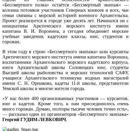
«Бессмертного полка» остаётся «Бессмертный экипаж» —
колонна потомков участников Северных конвоев и всех, чьи
семьи связаны с морской историей военного Архангельска.
Проект реализуется в городе уже десять лет. Начинался он с
инициативы Арктического морского института имени
капитана В. И. Воронина, а сегодня объединяет морские
учебные заведения, кадетские классы, юнг, студентов и
горожан.
В этом году в строю «Бессмертного экипажа» шли курсанты
Арктического морского института имени капитана Воронина,
воспитанники Архангельского морского кадетского корпуса,
юнги Архангельской школы Соловецких юнг, студенты
Высшей школы рыболовства и морских технологий САФУ,
учащиеся Архангельского техникума водных магистралей
имени С. Н. Орешкова, кадеты 11-й школы, представители
Уемской школы и многие жители города.
«У нас более 400 организованных участников — курсантов,
юнг и кадетов. Кроме того, к нам присоединилось очень
много горожан. Думаю, полторы тысячи человек точно есть»,
— рассказал один из организаторов «Бессмертного экипажа»
Георгий ГУДИМ-ЛЕВКОВИЧ
.