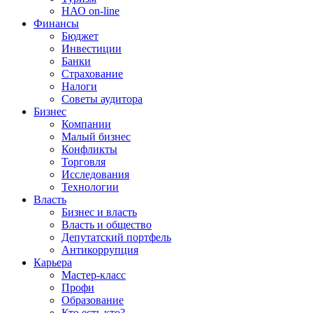
НАО on-line
Финансы
Бюджет
Инвестиции
Банки
Страхование
Налоги
Советы аудитора
Бизнес
Компании
Малый бизнес
Конфликты
Торговля
Исследования
Технологии
Власть
Бизнес и власть
Власть и общество
Депутатский портфель
Антикоррупция
Карьера
Мастер-класс
Профи
Образование
Кто есть кто?