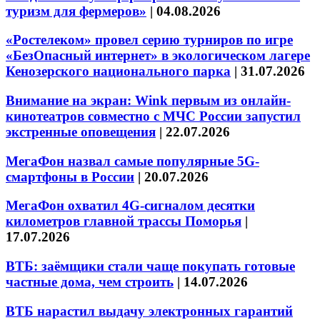
туризм для фермеров»
|
04.08.2026
«Ростелеком» провел серию турниров по игре
«БезОпасный интернет» в экологическом лагере
Кенозерского национального парка
|
31.07.2026
Внимание на экран: Wink первым из онлайн-
кинотеатров совместно с МЧС России запустил
экстренные оповещения
|
22.07.2026
МегаФон назвал самые популярные 5G-
смартфоны в России
|
20.07.2026
МегаФон охватил 4G-сигналом десятки
километров главной трассы Поморья
|
17.07.2026
ВТБ: заёмщики стали чаще покупать готовые
частные дома, чем строить
|
14.07.2026
ВТБ нарастил выдачу электронных гарантий