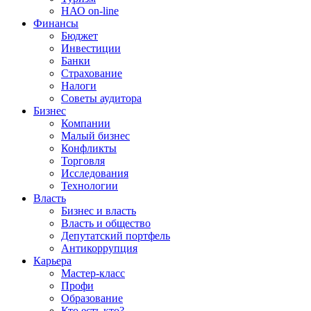
НАО on-line
Финансы
Бюджет
Инвестиции
Банки
Страхование
Налоги
Советы аудитора
Бизнес
Компании
Малый бизнес
Конфликты
Торговля
Исследования
Технологии
Власть
Бизнес и власть
Власть и общество
Депутатский портфель
Антикоррупция
Карьера
Мастер-класс
Профи
Образование
Кто есть кто?