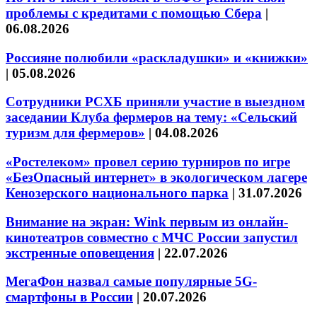
проблемы с кредитами с помощью Сбера
|
06.08.2026
Россияне полюбили «раскладушки» и «книжки»
|
05.08.2026
Сотрудники РСХБ приняли участие в выездном
заседании Клуба фермеров на тему: «Сельский
туризм для фермеров»
|
04.08.2026
«Ростелеком» провел серию турниров по игре
«БезОпасный интернет» в экологическом лагере
Кенозерского национального парка
|
31.07.2026
Внимание на экран: Wink первым из онлайн-
кинотеатров совместно с МЧС России запустил
экстренные оповещения
|
22.07.2026
МегаФон назвал самые популярные 5G-
смартфоны в России
|
20.07.2026