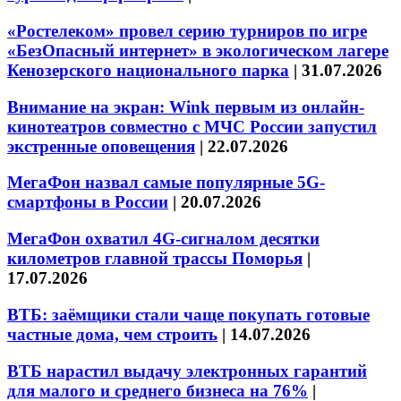
«Ростелеком» провел серию турниров по игре
«БезОпасный интернет» в экологическом лагере
Кенозерского национального парка
|
31.07.2026
Внимание на экран: Wink первым из онлайн-
кинотеатров совместно с МЧС России запустил
экстренные оповещения
|
22.07.2026
МегаФон назвал самые популярные 5G-
смартфоны в России
|
20.07.2026
МегаФон охватил 4G-сигналом десятки
километров главной трассы Поморья
|
17.07.2026
ВТБ: заёмщики стали чаще покупать готовые
частные дома, чем строить
|
14.07.2026
ВТБ нарастил выдачу электронных гарантий
для малого и среднего бизнеса на 76%
|