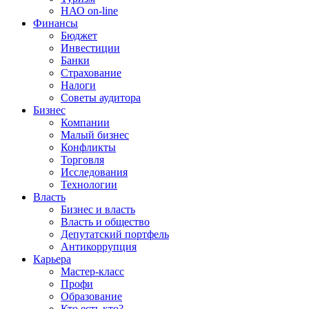
НАО on-line
Финансы
Бюджет
Инвестиции
Банки
Страхование
Налоги
Советы аудитора
Бизнес
Компании
Малый бизнес
Конфликты
Торговля
Исследования
Технологии
Власть
Бизнес и власть
Власть и общество
Депутатский портфель
Антикоррупция
Карьера
Мастер-класс
Профи
Образование
Кто есть кто?