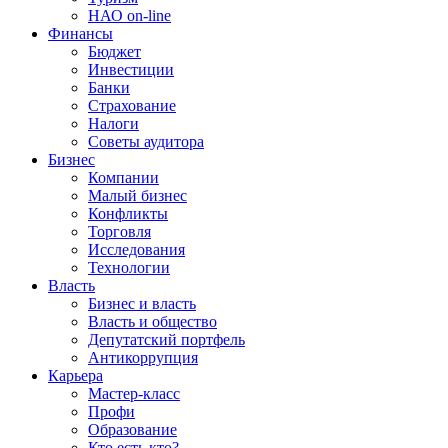
НАО on-line
Финансы
Бюджет
Инвестиции
Банки
Страхование
Налоги
Советы аудитора
Бизнес
Компании
Малый бизнес
Конфликты
Торговля
Исследования
Технологии
Власть
Бизнес и власть
Власть и общество
Депутатский портфель
Антикоррупция
Карьера
Мастер-класс
Профи
Образование
Кто есть кто?