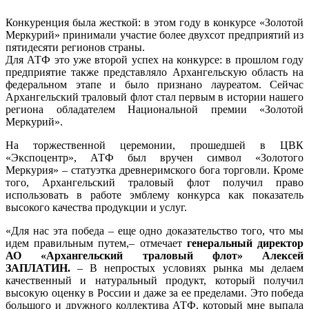
Конкуренция была жесткой: в этом году в конкурсе «Золотой
Меркурий» принимали участие более двухсот предприятий из
пятидесяти регионов страны.
Для АТФ это уже второй успех на конкурсе: в прошлом году
предприятие также представляло Архангельскую область на
федеральном этапе и было признано лауреатом. Сейчас
Архангельский траловый флот стал первым в истории нашего
региона обладателем Национальной премии «Золотой
Меркурий».
На торжественной церемонии, прошедшей в ЦВК
«Экспоцентр», АТФ был вручен символ «Золотого
Меркурия» – статуэтка древнеримского бога торговли. Кроме
того, Архангельский траловый флот получил право
использовать в работе эмблему конкурса как показатель
высокого качества продукции и услуг.
«Для нас эта победа – еще одно доказательство того, что мы
идем правильным путем,– отмечает
генеральный директор
АО «Архангельский траловый флот» Алексей
ЗАПЛАТИН.
– В непростых условиях рынка мы делаем
качественный и натуральный продукт, который получил
высокую оценку в России и даже за ее пределами. Это победа
большого и дружного коллектива АТФ, который мне выпала