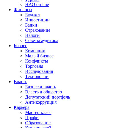
НАО on-line
Финансы
Бюджет
Инвестиции
Банки
Страхование
Налоги
Советы аудитора
Бизнес
Компании
Малый бизнес
Конфликты
Торговля
Исследования
Технологии
Власть
Бизнес и власть
Власть и общество
Депутатский портфель
Антикоррупция
Карьера
Мастер-класс
Профи
Образование
Кто есть кто?