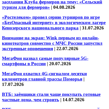
заседании Клуба фермеров на тему: «Сельский
туризм для фермеров»
|
04.08.2026
«Ростелеком» провел серию турниров по игре
«БезОпасный интернет» в экологическом лагере
Кенозерского национального парка
|
31.07.2026
Внимание на экран: Wink первым из онлайн-
кинотеатров совместно с МЧС России запустил
экстренные оповещения
|
22.07.2026
МегаФон назвал самые популярные 5G-
смартфоны в России
|
20.07.2026
МегаФон охватил 4G-сигналом десятки
километров главной трассы Поморья
|
17.07.2026
ВТБ: заёмщики стали чаще покупать готовые
частные дома, чем строить
|
14.07.2026