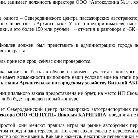
ии, занимает должность директора ООО «Автоколонна №1», хот
ме одного – Северодвинского центра пассажирских автотрансп
ых перевозок в Архангельске. У этого предпринимателя, наскол
ники, а это более 150 млн рублей», – отметил в разговоре с «
Яковлев должен был представить в администрацию города 
я контракта.
 принес в срок, сейчас они проверяются.
ка может не быть автобусов на момент участия в конкурсе. 
е имеет возможности выполнить наши условия еще на этапе про
ль главы Архангельска по городскому хозяйству Виталий 
иципального заказа предоставлена не будет, на место ИП Яковл
, либо будет проведен новый конкурс.
ет Северодвинский центр пассажирских автотранспортных п
ректора ООО «СЦ ПАТП» Николая КАРЯГИНА
, предприятие 
ростой: они меняют правила игры на рынке автобусных перев
этом город и заинтересован. Но если архангельские перевозчики
чество обслуживания. Как мне кажется, некоторые перевозчики е