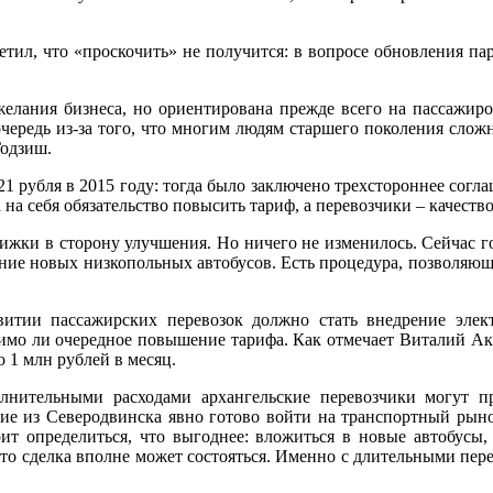
етил, что «проскочить» не получится: в вопросе обновления па
елания бизнеса, но ориентирована прежде всего на пассажиров
чередь из-за того, что многим людям старшего поколения сло
Годзиш.
1 рубля в 2015 году: тогда было заключено трехстороннее сог
 на себя обязательство повысить тариф, а перевозчики – качеств
движки в сторону улучшения. Но ничего не изменилось. Сейчас 
ение новых низкопольных автобусов. Есть процедура, позволяю
итии пассажирских перевозок должно стать внедрение элект
димо ли очередное повышение тарифа. Как отмечает Виталий А
о 1 млн рублей в месяц.
нительными расходами архангельские перевозчики могут 
из Северодвинска явно готово войти на транспортный рынок 
т определиться, что выгоднее: вложиться в новые автобусы, 
 то сделка вполне может состояться. Именно с длительными пер