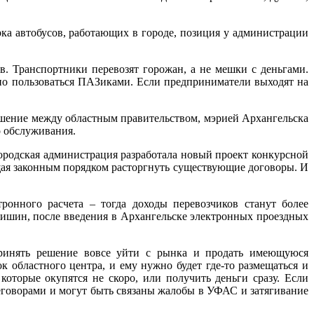
рка автобусов, работающих в городе, позиция у администрации
. Транспортники перевозят горожан, а не мешки с деньгами.
жно пользоваться ПАЗиками. Если предприниматели выходят на
лашение между областным правительством, мэрией Архангельска
о обслуживания.
городская администрация разработала новый проект конкурсной
щая законным порядком расторгнуть существующие договоры. И
ронного расчета – тогда доходы перевозчиков станут более
кишин, после введения в Архангельске электронных проездных
принять решение вовсе уйти с рынка и продать имеющуюся
областного центра, и ему нужно будет где-то размещаться и
которые окупятся не скоро, или получить деньги сразу. Если
еговорами и могут быть связаны жалобы в УФАС и затягивание