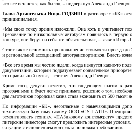
что все останется, как было», – подчеркнул Александр Гревцов.
Глава Архангельска Игорь ГОДЗИШ
в разговоре с «БК» отм
принципиальная.
«Мы свою точку зрения изложили. Она хоть и учитывает пож
Требование по низкопольным автобусам появилось в первую о
конкурс, они берут на себя эти обязательства», – заявил Игорь 
Стоит также вспомнить про повышение стоимости проезда до 2
и региональной ассоциацией автотранспорт­ников. Власть взяла
«Все это время мы честно ждали, когда начнутся какие-то по
документации, который подразумевает обязательное приобрет
это правильный путь», – считает Александр Гревцов.
Кроме того, депутат отметил, что следующим шагом в разв
прозрачными и будет легче принимать решение о том, необхо
для льготников городская казна стала экономить от 500 тысяч д
По информации «БК», несогласные с намечающимися допол
техническую базу тому самому ООО «СУ ПАТП». Предприятие 
ремонтировать технику. «ПАЗиковому конгломерату» предстои
питерские инвесторы смогут предложить интересные условия,
ситуации с исполнением контракта по новым требованиям.