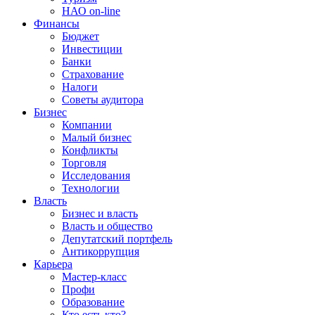
НАО on-line
Финансы
Бюджет
Инвестиции
Банки
Страхование
Налоги
Советы аудитора
Бизнес
Компании
Малый бизнес
Конфликты
Торговля
Исследования
Технологии
Власть
Бизнес и власть
Власть и общество
Депутатский портфель
Антикоррупция
Карьера
Мастер-класс
Профи
Образование
Кто есть кто?