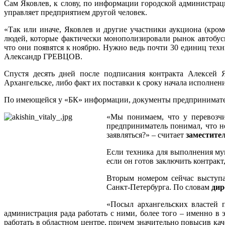
Сам Яковлев, к слову, по информации городской администрац
управляет предприятием другой человек.
«Так или иначе, Яковлев и другие участники аукциона (кро
людей, которые фактически монополизировали рынок автобусн
что они появятся к ноябрю. Нужно ведь почти 30 единиц тех
Александр ГРЕВЦОВ.
Спустя десять дней после подписания контракта Алексей 
Архангельске, либо факт их поставки к сроку начала исполнени
По имеющейся у «БК» информации, документы предприниматель
«Мы понимаем, что у перевозчи
предприниматель понимал, что н
заявляться?» – считает
заместите
Если техника для выполнения мун
если он готов заключить контракт
Вторым номером сейчас выступа
Санкт-Петербурга. По словам
ди
«Посыл архангельских властей п
администрация рада работать с ними, более того – именно в 
работать в областном центре, причем значительно повысив ка