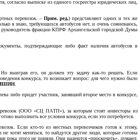
я, согласно выписке из единого госреестра юридических лиц,
ортных перевозок. –
Прим. ред.
) представляют одних и тех же
ько я знаю, требующихся автобусов нет, и очень сомневаюсь,
БК» руководитель фракции КПРФ Архангельской городской Думы
документы, подтверждающие либо факт наличия автобусов в
Но выиграв его, он должен эту задачу как-то решать. Если
ведения конкурса, то возникает вопрос: для чего нужно было
АКИШИН
.
ева либо придет участник, занявший второе место в конкурсе,
еревозок (ООО «СЦ ПАТП»), за которым стоят инвесторы из
готово выполнить все условия конкурса, если это потребуется.
озок. Если кто-то из местных перевозчиков готов к этому,
 не хотят меняться, то найдутся другие люди, которые готовы
ще пока этого не поняли. Они надеются «проскочить», думают,