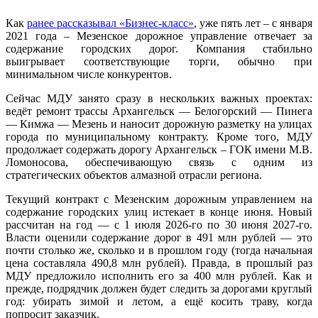
Как
ранее рассказывал «Бизнес-класс»
, уже пять лет – с января
2021 года – Мезенское дорожное управление отвечает за
содержание городских дорог. Компания стабильно
выигрывает соответствующие торги, обычно при
минимальном числе конкурентов.
Сейчас МДУ занято сразу в нескольких важных проектах:
ведёт ремонт трассы Архангельск — Белогорский — Пинега
— Кимжа — Мезень и наносит дорожную разметку на улицах
города по муниципальному контракту. Кроме того, МДУ
продолжает содержать дорогу Архангельск – ГОК имени М.В.
Ломоносова, обеспечивающую связь с одним из
стратегических объектов алмазной отрасли региона.
Текущий контракт с Мезенским дорожным управлением на
содержание городских улиц истекает в конце июня. Новый
рассчитан на год — с 1 июля 2026‑го по 30 июня 2027‑го.
Власти оценили содержание дорог в 491 млн рублей — это
почти столько же, сколько и в прошлом году (тогда начальная
цена составляла 490,8 млн рублей). Правда, в прошлый раз
МДУ предложило исполнить его за 400 млн рублей. Как и
прежде, подрядчик должен будет следить за дорогами круглый
год: убирать зимой и летом, а ещё косить траву, когда
попросит заказчик.