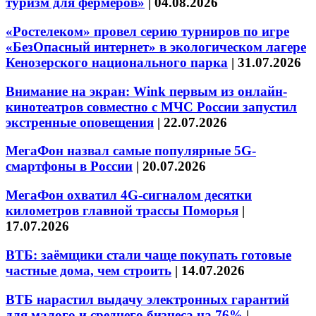
туризм для фермеров»
|
04.08.2026
«Ростелеком» провел серию турниров по игре
«БезОпасный интернет» в экологическом лагере
Кенозерского национального парка
|
31.07.2026
Внимание на экран: Wink первым из онлайн-
кинотеатров совместно с МЧС России запустил
экстренные оповещения
|
22.07.2026
МегаФон назвал самые популярные 5G-
смартфоны в России
|
20.07.2026
МегаФон охватил 4G-сигналом десятки
километров главной трассы Поморья
|
17.07.2026
ВТБ: заёмщики стали чаще покупать готовые
частные дома, чем строить
|
14.07.2026
ВТБ нарастил выдачу электронных гарантий
для малого и среднего бизнеса на 76%
|