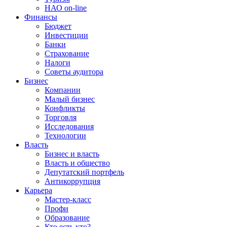
НАО on-line
Финансы
Бюджет
Инвестиции
Банки
Страхование
Налоги
Советы аудитора
Бизнес
Компании
Малый бизнес
Конфликты
Торговля
Исследования
Технологии
Власть
Бизнес и власть
Власть и общество
Депутатский портфель
Антикоррупция
Карьера
Мастер-класс
Профи
Образование
Кто есть кто?