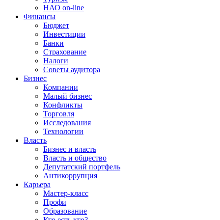
НАО on-line
Финансы
Бюджет
Инвестиции
Банки
Страхование
Налоги
Советы аудитора
Бизнес
Компании
Малый бизнес
Конфликты
Торговля
Исследования
Технологии
Власть
Бизнес и власть
Власть и общество
Депутатский портфель
Антикоррупция
Карьера
Мастер-класс
Профи
Образование
Кто есть кто?