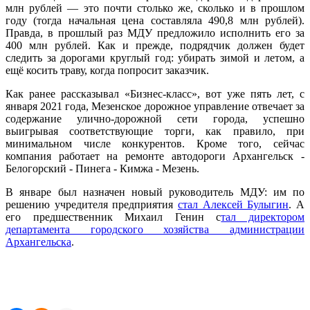
млн рублей — это почти столько же, сколько и в прошлом
году (тогда начальная цена составляла 490,8 млн рублей).
Правда, в прошлый раз МДУ предложило исполнить его за
400 млн рублей. Как и прежде, подрядчик должен будет
следить за дорогами круглый год: убирать зимой и летом, а
ещё косить траву, когда попросит заказчик.
Как ранее рассказывал «Бизнес-класс», вот уже пять лет, с
января 2021 года, Мезенское дорожное управление отвечает за
содержание улично‑дорожной сети города, успешно
выигрывая соответствующие торги, как правило, при
минимальном числе конкурентов. Кроме того, сейчас
компания работает на ремонте автодороги Архангельск -
Белогорский - Пинега - Кимжа - Мезень.
В январе был назначен новый руководитель МДУ: им по
решению учредителя предприятия
стал Алексей Булыгин
. А
его предшественник Михаил Генин с
тал директором
департамента городского хозяйства администрации
Архангельска
.