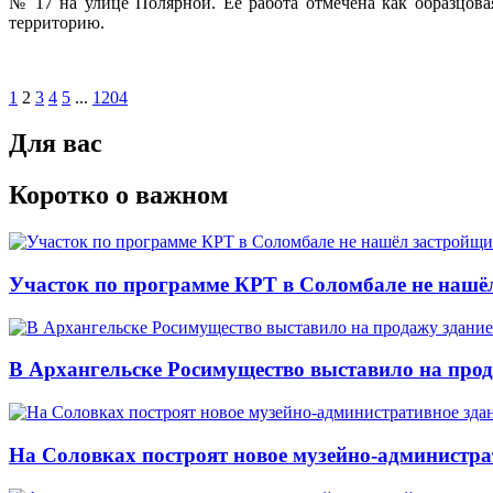
№ 17 на улице Полярной. Её работа отмечена как образцов
территорию.
1
2
3
4
5
...
1204
Для вас
Коротко о важном
Участок по программе КРТ в Соломбале не нашё
В Архангельске Росимущество выставило на про
На Соловках построят новое музейно-администра