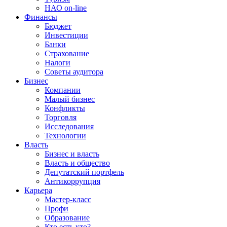
НАО on-line
Финансы
Бюджет
Инвестиции
Банки
Страхование
Налоги
Советы аудитора
Бизнес
Компании
Малый бизнес
Конфликты
Торговля
Исследования
Технологии
Власть
Бизнес и власть
Власть и общество
Депутатский портфель
Антикоррупция
Карьера
Мастер-класс
Профи
Образование
Кто есть кто?