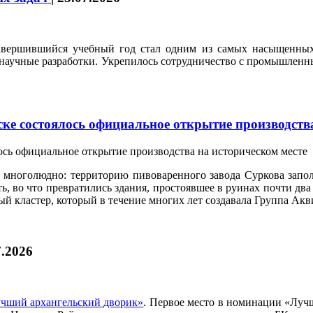
завершившийся учебный год стал одним из самых насыщенных
 научные разработки. Укрепилось сотрудничество с промышлен
ске состоялось официальное открытие производств
 многолюдно: территорию пивоваренного завода Суркова запол
, во что превратились здания, простоявшее в руинах почти два 
й кластер, который в течение многих лет создавала Группа Акв
7.2026
учший архангельский дворик»
. Первое место в номинации «Лу