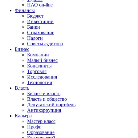
НАО on-line
Финансы
Бюджет
Инвестиции
Банки
Страхование
Налоги
Советы аудитора
Бизнес
Компании
Малый бизнес
Конфликты
Торговля
Исследования
Технологии
Власть
Бизнес и власть
Власть и общество
Депутатский портфель
Антикоррупция
Карьера
Мастер-класс
Профи
Образование
Кто есть кто?