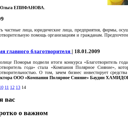
» Ольга ЕПИФАНОВА
.
09
ть частные лица, юридические лица, предприятия, фирмы, осу
готворительную помощь организациям и гражданам. Предпочтен
мя главного благотворителя
|
18.01.2009
олице Поморья подвели итоги конкурса «Благотворитель года
готворитель года» стала «Компания Полярное Сияние», кото
отворительностью. О том, зачем бизнес инвестирует средств
ектора ООО «Компания Полярное Сияние» Баудин ХАМИДО
10
11
12
13
14
я вас
ротко о важном