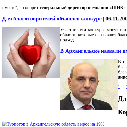
вместе", – говорит
генеральный директор компании «ШИК
Для благотворителей объявлен конкурс
|
06.11.20
Участниками конкурса могут ста
области, которые оказывают бла
подход.
В Архангельске назвали и
В ст
бла
благ
дир
1
...
Дл
Ко