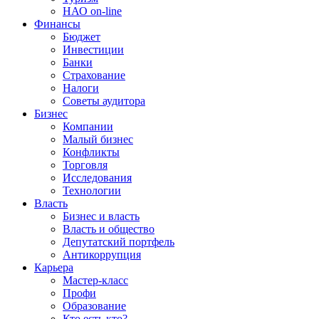
НАО on-line
Финансы
Бюджет
Инвестиции
Банки
Страхование
Налоги
Советы аудитора
Бизнес
Компании
Малый бизнес
Конфликты
Торговля
Исследования
Технологии
Власть
Бизнес и власть
Власть и общество
Депутатский портфель
Антикоррупция
Карьера
Мастер-класс
Профи
Образование
Кто есть кто?