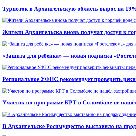
Турпоток в Архангельскую область вырос на 19
Жители Архангельска вновь получат доступ к горя
«Защита для ребёнка» — новая подписка «Ростеле
Региональное УФНС рекомендует проверить рекв
Участок по программе КРТ в Соломбале не нашё
В Архангельске Росимущество выставило на про