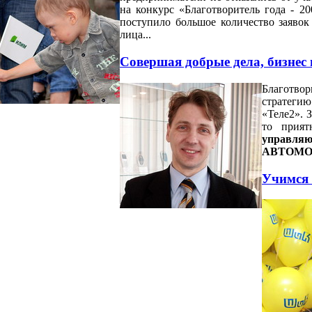
на конкурс «Благотворитель года - 2
поступило большое количество заявок
лица...
Совершая добрые дела, бизнес
Благотво
стратеги
«Теле2». 
то прия
управля
АВТОМ
Учимся 