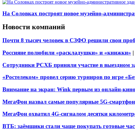
На Соловках построят новое музейно-администра
Новости компаний
Почти 8 тысяч человек в СЗФО решили свои про
Россияне полюбили «раскладушки» и «книжки»
Сотрудники РСХБ приняли участие в выездном за
«Ростелеком» провел серию турниров по игре «Б
Внимание на экран: Wink первым из онлайн-кино
МегаФон назвал самые популярные 5G-смартфон
МегаФон охватил 4G-сигналом десятки километр
ВТБ: заёмщики стали чаще покупать готовые час