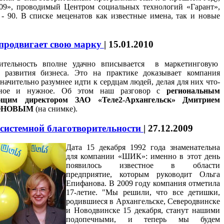
009», проводимый Центром социальных технологий «Гарант»,
 - 90. В списке меценатов как известные имена, так и новые
 продвигает свою марку
|
15.01.2010
рительность вполне удачно вписывается в маркетинговую
ю развития бизнеса. Это на практике доказывает компания
Значительно разумнее идти к сердцам людей, делая для них что-
тное и нужное. Об этом наш разговор с
региональным
ющим директором ЗАО «Теле2-Архангельск» Дмитрием
ОНОВЫМ
(на снимке).
системной благотворительности
|
27.12.2009
Дата 15 декабря 1992 года знаменательна
для компании «ШИК»: именно в этот день
появилось известное в области
предприятие, которым руководит Ольга
Епифанова. В 2009 году компания отметила
17-летие. "Мы решили, что все детишки,
родившиеся в Архангельске, Северодвинске
и Новодвинске 15 декабря, станут нашими
подопечными, и теперь мы будем