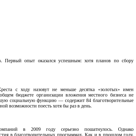
ов. Первый опыт оказался успешным: хотя планов по сбору
Креста с ходу назовут не меньше десятка «золотых» имен
общем бюджете организации вложения местного бизнеса не
шую социальную функцию — содержит 84 благотворительные
ной возможности поесть хотя бы раз в день.
омпаний в 2009 году серьезно пошатнулось. Однако
стия в благотворительных программах. Как и в прошлом году,