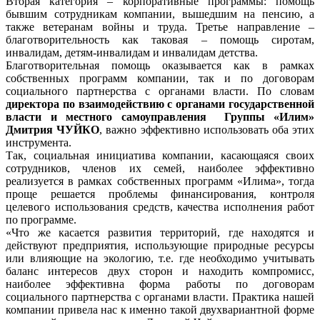
Вторая категория – корпоративные программы: помощь
бывшим сотрудникам компании, вышедшим на пенсию, а
также ветеранам войны и труда. Третье направление –
благотворительность как таковая – помощь сиротам,
инвалидам, детям-инвалидам и инвалидам детства.
Благотворительная помощь оказывается как в рамках
собственных программ компании, так и по договорам
социального партнерства с органами власти. По словам
директора по взаимодействию с органами государственной
власти и местного самоуправления Группы «Илим»
Дмитрия ЧУЙКО
, важно эффективно использовать оба этих
инструмента.
Так, социальная инициатива компании, касающаяся своих
сотрудников, членов их семей, наиболее эффективно
реализуется в рамках собственных программ «Илима», тогда
проще решается проблемы финансирования, контроля
целевого использования средств, качества исполнения работ
по программе.
«Что же касается развития территорий, где находятся и
действуют предприятия, использующие природные ресурсы
или влияющие на экологию, т.е. где необходимо учитывать
баланс интересов двух сторон и находить компромисс,
наиболее эффективна форма работы по договорам
социального партнерства с органами власти. Практика нашей
компании привела нас к именно такой двухвариантной форме