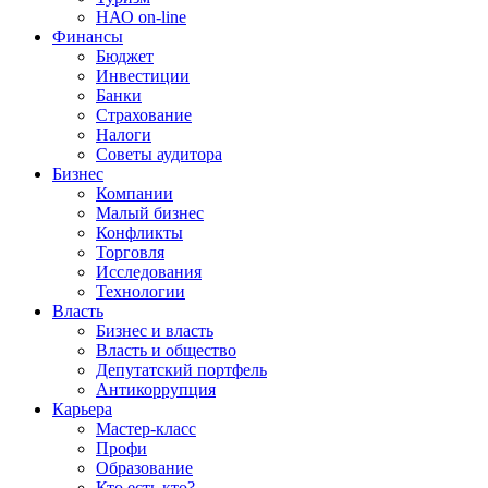
НАО on-line
Финансы
Бюджет
Инвестиции
Банки
Страхование
Налоги
Советы аудитора
Бизнес
Компании
Малый бизнес
Конфликты
Торговля
Исследования
Технологии
Власть
Бизнес и власть
Власть и общество
Депутатский портфель
Антикоррупция
Карьера
Мастер-класс
Профи
Образование
Кто есть кто?