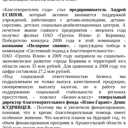
«Благотворителем года» стал
предприниматель Андрей
ЕСИПОВ
, который активно занимается поддержкой
учреждений, работающих с детьми-инвалидами, детьми-
сиротами, детских социально-реабилитационных центров. А
почетное звание главного предприятия - мецената года
получил филиал ОАО «Группа Илим» (г. Коряжма).
Победителю конкурса 2008 года в этой номинации -
компании «Полярное сияние»
, - присуждена победа в
номинация «Системный подход к благотворительности».
ОАО «Группа Илим» в 2009 году направила на социально-
экономическое развитие города Коряжма и территорий юга
области около 35 млн рублей. Для сравнения: в 2008 году эта
цифра составляла 27,2 млн рублей.
«Под социальной ответственностью бизнеса мы
подразумеваем не только выпуск качественной продукции,
своевременную выплату налогов, но и работу по
поддержанию социальной стабильности в регионах
присутствия, - пояснил «Бизнес-классу»
генеральный
директор благотворительного фонда «Илим-Гарант» Денис
КУДРЯВЦЕВ
. - Поэтому мы и увеличили финансирование,
понимая, что в кризис благотворительная помощь имеет
особенное значение. Что касается планов на будущий год, то
объем финансирования программ в Архангельской области в
2010 году станет еще больше».