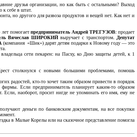
давние друзья организации, но как быть с остальными? Выход
 к себе в штат.
нта, но другого для развоза продуктов и вещей нет. Как нет и
о лет помогает
предприниматель Андрей ТРЕГУЗОВ
: продает
атель Вячеслав ШИРОКИЙ
выручает с транспортом.
Депутат
А
(компания «Шик») дарят детям подарки к Новому году — это
та.
ладельца сети пекарен: на Пасху, ко Дню защиты детей, к 1
 Крест столкнулся с новыми большими проблемами, помошь
гих радостей, кто-то хочет таким образом привести в порядок
ю фирмы. Если предприниматель планирует каким-то образом
 Если, наоборот, просит нигде не упоминать его имя, ему не
 получают деньги по банковским документам, на все покупки
момент.
оездка в Малые Корелы или на сказочное представление помогла