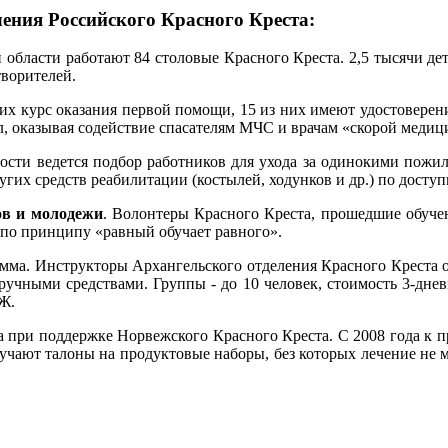
ения Российского Красного Креста:
и области работают 84 столовые Красного Креста. 2,5 тысячи д
творителей.
х курс оказания первой помощи, 15 из них имеют удостоверение
л, оказывая содействие спасателям МЧС и врачам «скорой меди
ости ведется подбор работников для ухода за одинокими пожи
ругих средств реабилитации (костылей, ходунков и др.) по досту
ов и молодежи
. Волонтеры Красного Креста, прошедшие обучен
 по принципу «равный обучает равного».
амма. Инструкторы Архангельского отделения Красного Креста 
учными средствами. Группы - до 10 человек, стоимость 3-днев
Ж.
да при поддержке Норвежского Красного Креста. С 2008 года к
учают талоны на продуктовые наборы, без которых лечение не