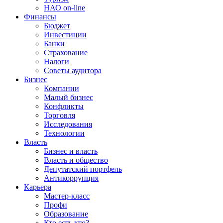
НАО on-line
Финансы
Бюджет
Инвестиции
Банки
Страхование
Налоги
Советы аудитора
Бизнес
Компании
Малый бизнес
Конфликты
Торговля
Исследования
Технологии
Власть
Бизнес и власть
Власть и общество
Депутатский портфель
Антикоррупция
Карьера
Мастер-класс
Профи
Образование
Кто есть кто?