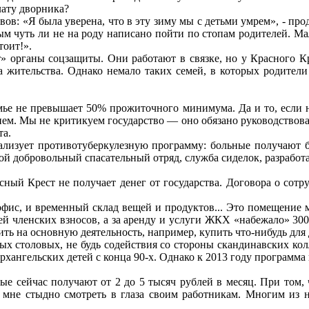
лату дворника?
ывов: «Я была уверена, что в эту зиму мы с детьми умрем», - пр
рым чуть ли не на роду написано пойти по стопам родителей. М
тоит!».
т» органы соцзащиты. Они работают в связке, но у Красного Кр
а жительства. Однако немало таких семей, в которых родители 
семье не превышает 50% прожиточного минимума. Да и то, если н
енем. Мы не критикуем государство — оно обязано руководствов
та.
еализует противотуберкулезную программу: больные получают 
вой добровольный спасательный отряд, служба сиделок, разраб
ный Крест не получает денег от государства. Договора о сотр
офис, и временный склад вещей и продуктов... Это помещение 
лей членских взносов, а за аренду и услуги ЖКХ «набежало» 3
ть на основную деятельность, например, купить что-нибудь для д
ных столовых, не будь содействия со стороны скандинавских к
хангельских детей с конца 90-х. Однако к 2013 году программа в
ые сейчас получают от 2 до 5 тысяч рублей в месяц. При том, 
 мне стыдно смотреть в глаза своим работникам. Многим из н