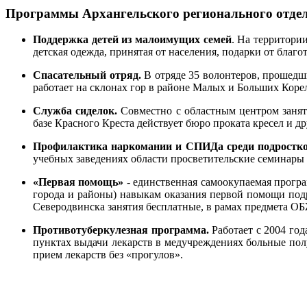
Программы Архангельского регионального отдел
Поддержка детей из малоимущих семей
. На территори
детская одежда, принятая от населения, подарки от благо
Спасательный отряд.
В отряде 35 волонтеров, прошедши
работает на склонах гор в районе Малых и Больших Коре
Служба сиделок.
Совместно с областным центром занят
базе Красного Креста действует бюро проката кресел и д
Профилактика наркомании и СПИДа среди подростк
учебных заведениях области просветительские семинары
«Первая помощь»
- единственная самоокупаемая прогр
города и районы) навыкам оказания первой помощи подр
Северодвинска занятия бесплатные, в рамах предмета ОБ
Противотуберкулезная программа.
Работает с 2004 го
пунктах выдачи лекарств в медучреждениях больные пол
прием лекарств без «прогулов».