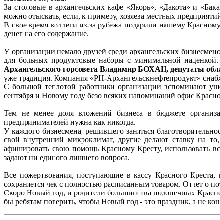
За столовые в архангельских кафе «Якорь», «Дакота» и «Бак
можно отыскать, если, к примеру, хозяева местных предприятий
В свое время коллеги из-за рубежа подарили нашему Красному 
денег на его содержание.
У организации немало друзей среди архангельских бизнесмен
для больных продуктовые наборы с минимальной наценкой
Архангельского горсовета Владимир БОХАН, депутаты о
уже традиция. Компания «РН-Архангельскнефтепродукт» снабж
С большой теплотой работники организации вспоминают у
сентября и Новому году безо всяких напоминаний офис Красно
Тем не менее доля вложений бизнеса в бюджете организа
предпринимателей нужна как никогда.
У каждого бизнесмена, решившего заняться благотворительнос
свой внутренний микроклимат, другие делают ставку на то
афишировать свою помощь Красному Кресту, использовать все
задают ни единого лишнего вопроса.
Все пожертвования, поступающие в кассу Красного Креста, 
сохраняется чек с полностью расписанным товаром. Отчет о по
Скоро Новый год, и родители большинства подопечных Красного
бы ребятам поверить, чтобы Новый год - это праздник, а не к