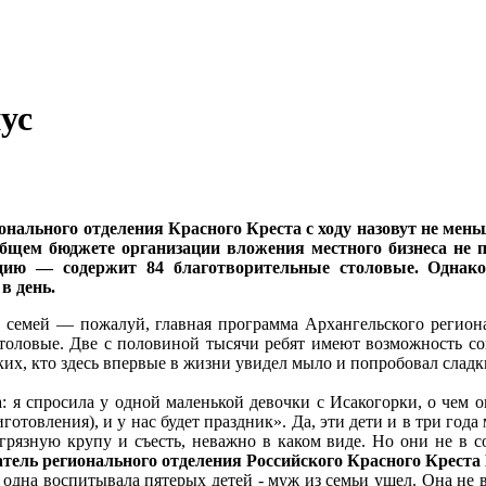
ус
онального отделения Красного Креста с ходу назовут не ме
 общем бюджете организации вложения местного бизнеса н
ю — содержит 84 благотворительные столовые. Однако 
в день.
семей — пожалуй, главная программа Архангельского региона
оловые. Две с половиной тысячи ребят имеют возможность согр
ких, кто здесь впервые в жизни увидел мыло и попробовал сладк
: я спросила у одной маленькой девочки с Исакогорки, о чем о
отовления), и у нас будет праздник». Да, эти дети и в три год
грязную крупу и съесть, неважно в каком виде. Но они не в с
атель регионального отделения Российского Красного Крес
дна воспитывала пятерых детей - муж из семьи ушел. Она не вы