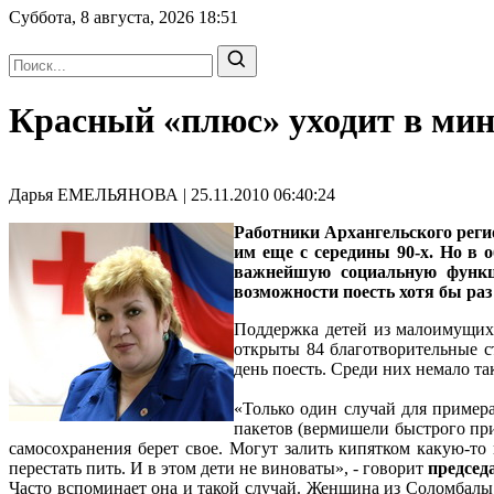
Суббота, 8 августа, 2026
18:51
Красный «плюс» уходит в мин
Дарья ЕМЕЛЬЯНОВА | 25.11.2010 06:40:24
Работники Архангельского реги
им еще с середины 90-х. Но в
важнейшую социальную функци
возможности поесть хотя бы раз 
Поддержка детей из малоимущих 
открыты 84 благотворительные ст
день поесть. Среди них немало та
«Только один случай для примера
пакетов (вермишели быстрого приг
самосохранения берет свое. Могут залить кипятком какую-то 
перестать пить. И в этом дети не виноваты», - говорит
председ
Часто вспоминает она и такой случай. Женщина из Соломбалы о