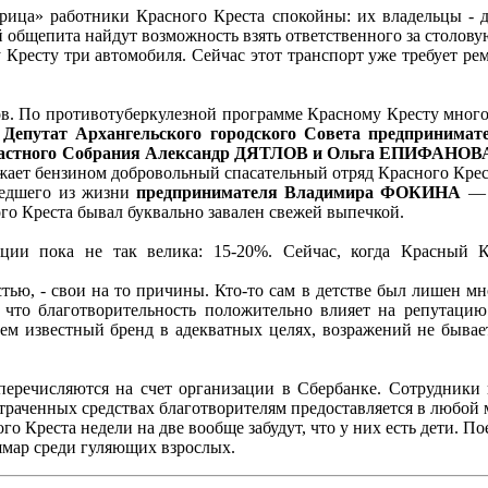
арица» работники Красного Креста спокойны: их владельцы - 
 общепита найдут возможность взять ответственного за столовую
Кресту три автомобиля. Сейчас этот транспорт уже требует ремо
ов. По противотуберкулезной программе Красному Кресту мног
.
Депутат Архангельского городского Совета предприним
бластного Собрания Александр ДЯТЛОВ и Ольга ЕПИФАНОВ
ает бензином добровольный спасательный отряд Красного Крес
шедшего из жизни
предпринимателя Владимира ФОКИНА
— в
го Креста бывал буквально завален свежей выпечкой.
ции пока не так велика: 15-20%. Сейчас, когда Красный
тью, - свои на то причины. Кто-то сам в детстве был лишен мно
, что благотворительность положительно влияет на репутаци
м известный бренд в адекватных целях, возражений не бывает.
перечисляются на счет организации в Сбербанке. Сотрудники
траченных средствах благотворителям предоставляется в любой 
 Креста недели на две вообще забудут, что у них есть дети. П
ошмар среди гуляющих взрослых.