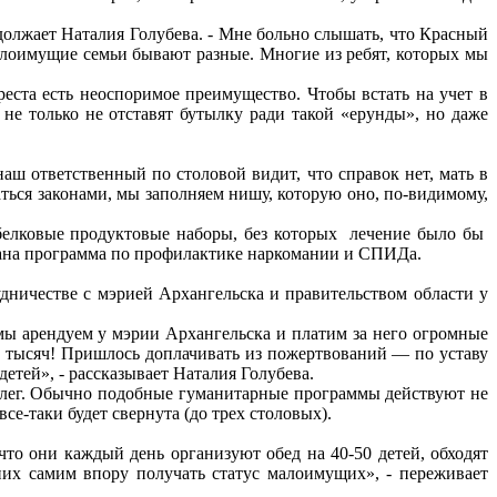
одолжает Наталия Голубева. - Мне больно слышать, что Красный
алоимущие семьи бывают разные. Многие из ребят, которых мы
еста есть неоспоримое преимущество. Чтобы встать на учет в
не только не отставят бутылку ради такой «ерунды», но даже
аш ответственный по столовой видит, что справок нет, мать в
аться законами, мы заполняем нишу, которую оно, по-видимому,
белковые продуктовые наборы, без которых лечение было бы
отана программа по профилактике наркомании и СПИДа.
удничестве с мэрией Архангельска и правительством области у
мы арендуем у мэрии Архангельска и платим за него огромные
00 тысяч! Пришлось доплачивать из пожертвований — по уставу
етей», - рассказывает Наталия Голубева.
оллег. Обычно подобные гуманитарные программы действуют не
се-таки будет свернута (до трех столовых).
что они каждый день организуют обед на 40-50 детей, обходят
их самим впору получать статус малоимущих», - переживает