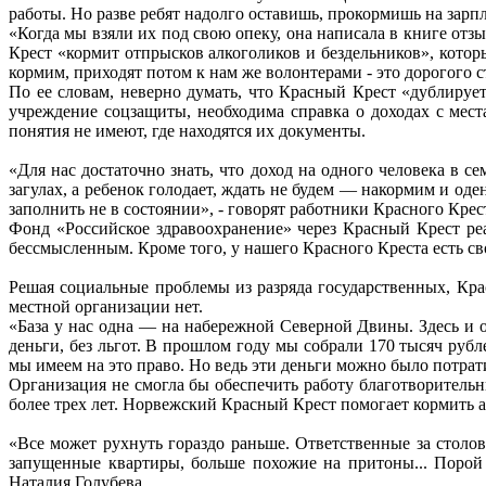
работы. Но разве ребят надолго оставишь, прокормишь на зарп
«Когда мы взяли их под свою опеку, она написала в книге отз
Крест «кормит отпрысков алкоголиков и бездельников», кото
кормим, приходят потом к нам же волонтерами - это дорогого с
По ее словам, неверно думать, что Красный Крест «дублируе
учреждение соцзащиты, необходима справка о доходах с мест
понятия не имеют, где находятся их документы.
«Для нас достаточно знать, что доход на одного человека в 
загулах, а ребенок голодает, ждать не будем — накормим и од
заполнить не в состоянии», - говорят работники Красного Крес
Фонд «Российское здравоохранение» через Красный Крест р
бессмысленным. Кроме того, у нашего Красного Креста есть с
Решая социальные проблемы из разряда государственных, Крас
местной организации нет.
«База у нас одна — на набережной Северной Двины. Здесь и 
деньги, без льгот. В прошлом году мы собрали 170 тысяч руб
мы имеем на это право. Но ведь эти деньги можно было потрати
Организация не смогла бы обеспечить работу благотворитель
более трех лет. Норвежский Красный Крест помогает кормить ар
«Все может рухнуть гораздо раньше. Ответственные за столов
запущенные квартиры, больше похожие на притоны... Порой
Наталия Голубева.