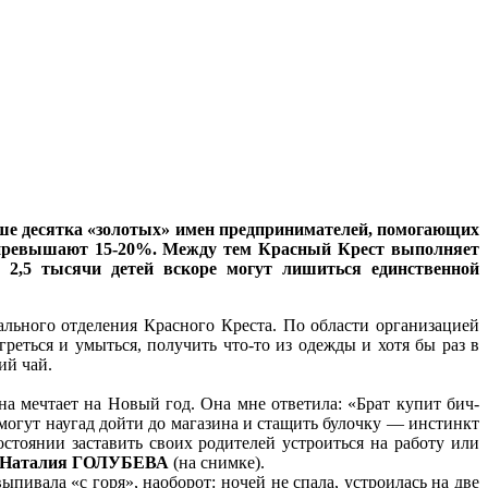
ньше десятка «золотых» имен предпринимателей, помогающих
е превышают 15-20%. Между тем Красный Крест выполняет
2,5 тысячи детей вскоре могут лишиться единственной
льного отделения Красного Креста. По области организацией
еться и умыться, получить что-то из одежды и хотя бы раз в
ий чай.
на мечтает на Новый год. Она мне ответила: «Брат купит бич-
а могут наугад дойти до магазина и стащить булочку — инстинкт
остоянии заставить своих родителей устроиться на работу или
та Наталия ГОЛУБЕВА
(на снимке).
пивала «с горя», наоборот: ночей не спала, устроилась на две