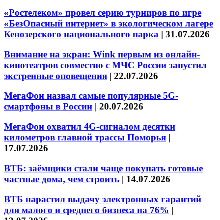
«Ростелеком» провел серию турниров по игре
«БезОпасный интернет» в экологическом лагере
Кенозерского национального парка
|
31.07.2026
Внимание на экран: Wink первым из онлайн-
кинотеатров совместно с МЧС России запустил
экстренные оповещения
|
22.07.2026
МегаФон назвал самые популярные 5G-
смартфоны в России
|
20.07.2026
МегаФон охватил 4G-сигналом десятки
километров главной трассы Поморья
|
17.07.2026
ВТБ: заёмщики стали чаще покупать готовые
частные дома, чем строить
|
14.07.2026
ВТБ нарастил выдачу электронных гарантий
для малого и среднего бизнеса на 76%
|