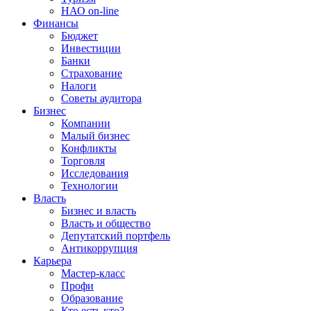
НАО on-line
Финансы
Бюджет
Инвестиции
Банки
Страхование
Налоги
Советы аудитора
Бизнес
Компании
Малый бизнес
Конфликты
Торговля
Исследования
Технологии
Власть
Бизнес и власть
Власть и общество
Депутатский портфель
Антикоррупция
Карьера
Мастер-класс
Профи
Образование
Кто есть кто?