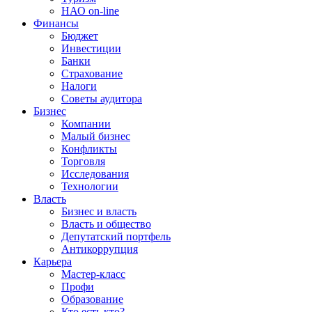
НАО on-line
Финансы
Бюджет
Инвестиции
Банки
Страхование
Налоги
Советы аудитора
Бизнес
Компании
Малый бизнес
Конфликты
Торговля
Исследования
Технологии
Власть
Бизнес и власть
Власть и общество
Депутатский портфель
Антикоррупция
Карьера
Мастер-класс
Профи
Образование
Кто есть кто?