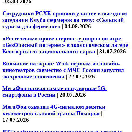
|
05.08.2026
Сотрудники РСХБ приняли участие в выездном
заседании Клуба фермеров на тему: «Сельский
туризм для фермеров»
|
04.08.2026
«Ростелеком» провел серию турниров по игре
«БезОпасный интернет» в экологическом лагере
Кенозерского национального парка
|
31.07.2026
Внимание на экран: Wink первым из онлайн-
кинотеатров совместно с МЧС России запустил
экстренные оповещения
|
22.07.2026
МегаФон назвал самые популярные 5G-
смартфоны в России
|
20.07.2026
МегаФон охватил 4G-сигналом десятки
километров главной трассы Поморья
|
17.07.2026
ВТБ: заёмщики стали чаще покупать готовые