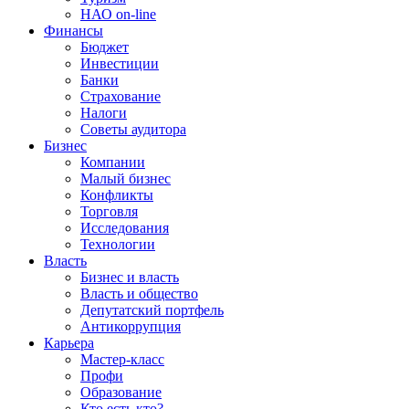
НАО on-line
Финансы
Бюджет
Инвестиции
Банки
Страхование
Налоги
Советы аудитора
Бизнес
Компании
Малый бизнес
Конфликты
Торговля
Исследования
Технологии
Власть
Бизнес и власть
Власть и общество
Депутатский портфель
Антикоррупция
Карьера
Мастер-класс
Профи
Образование
Кто есть кто?