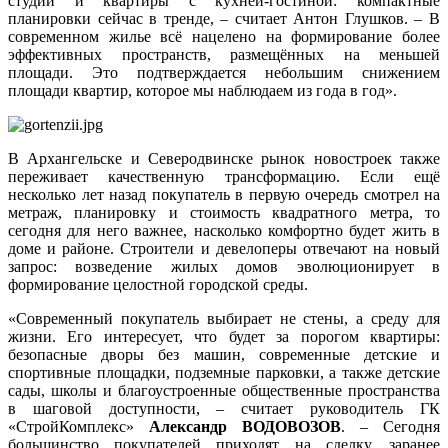
студии и квартиры с кухней-гостиной: компактные
планировки сейчас в тренде, – считает Антон Глушков. – В
современном жилье всё нацелено на формирование более
эффективных пространств, размещённых на меньшей
площади. Это подтверждается небольшим снижением
площади квартир, которое мы наблюдаем из года в год».
В Архангельске и Северодвинске рынок новостроек также
переживает качественную трансформацию. Если ещё
несколько лет назад покупатель в первую очередь смотрел на
метраж, планировку и стоимость квадратного метра, то
сегодня для него важнее, насколько комфортно будет жить в
доме и районе. Строители и девелоперы отвечают на новый
запрос: возведение жилых домов эволюционирует в
формирование целостной городской среды.
«Современный покупатель выбирает не стены, а среду для
жизни. Его интересует, что будет за порогом квартиры:
безопасные дворы без машин, современные детские и
спортивные площадки, подземные парковки, а также детские
сады, школы и благоустроенные общественные пространства
в шаговой доступности, – считает руководитель ГК
«СтройКомплекс»
Александр ВОДОВОЗОВ
. – Сегодня
большинство покупателей приходят на сделку, заранее