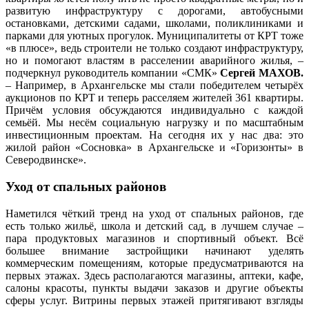
развитую инфраструктуру с дорогами, автобусными
остановками, детскими садами, школами, поликлиниками и
парками для уютных прогулок. Муниципалитеты от КРТ тоже
«в плюсе», ведь строители не только создают инфраструктуру,
но и помогают властям в расселении аварийного жилья, –
подчеркнул руководитель компании «СМК»
Сергей МАХОВ.
– Например, в Архангельске мы стали победителем четырёх
аукционов по КРТ и теперь расселяем жителей 361 квартиры.
Причём условия обсуждаются индивидуально с каждой
семьёй. Мы несём социальную нагрузку и по масштабным
инвестиционным проектам. На сегодня их у нас два: это
жилой район «Сосновка» в Архангельске и «Горизонты» в
Северодвинске».
Уход от спальных районов
Наметился чёткий тренд на уход от спальных районов, где
есть только жильё, школа и детский сад, в лучшем случае –
пара продуктовых магазинов и спортивный объект. Всё
большее внимание застройщики начинают уделять
коммерческим помещениям, которые предусматриваются на
первых этажах. Здесь располагаются магазины, аптеки, кафе,
салоны красоты, пункты выдачи заказов и другие объекты
сферы услуг. Витрины первых этажей притягивают взгляды