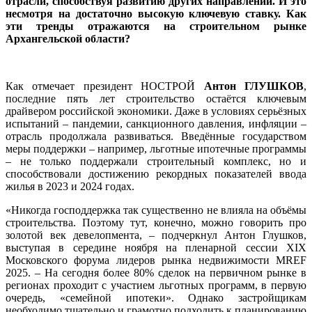
отрасли, способствуя развитию других направлений. И это
несмотря на достаточно высокую ключевую ставку. Как
эти тренды отражаются на строительном рынке
Архангельской области?
Как отмечает президент НОСТРОЙ
Антон ГЛУШКОВ
,
последние пять лет строительство остаётся ключевым
драйвером российской экономики. Даже в условиях серьёзных
испытаний – пандемии, санкционного давления, инфляции –
отрасль продолжала развиваться. Введённые государством
меры поддержки – например, льготные ипотечные программы
– не только поддержали строительный комплекс, но и
способствовали достижению рекордных показателей ввода
жилья в 2023 и 2024 годах.
«Никогда господдержка так существенно не влияла на объёмы
строительства. Поэтому тут, конечно, можно говорить про
золотой век девелопмента, – подчеркнул Антон Глушков,
выступая в середине ноября на пленарной сессии XIX
Московского форума лидеров рынка недвижимости MREF
2025. – На сегодня более 80% сделок на первичном рынке в
регионах проходит с участием льготных программ, в первую
очередь, «семейной ипотеки». Однако застройщикам
необходимо тщательно и грамотно подходить к планированию