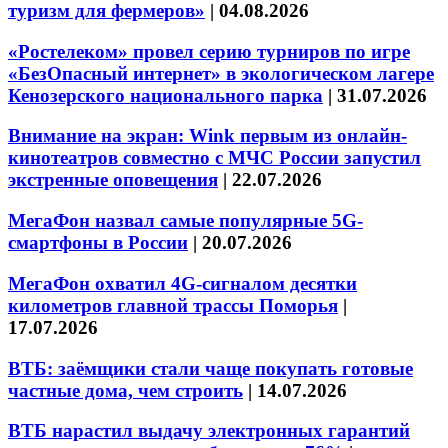
туризм для фермеров»
|
04.08.2026
«Ростелеком» провел серию турниров по игре
«БезОпасный интернет» в экологическом лагере
Кенозерского национального парка
|
31.07.2026
Внимание на экран: Wink первым из онлайн-
кинотеатров совместно с МЧС России запустил
экстренные оповещения
|
22.07.2026
МегаФон назвал самые популярные 5G-
смартфоны в России
|
20.07.2026
МегаФон охватил 4G-сигналом десятки
километров главной трассы Поморья
|
17.07.2026
ВТБ: заёмщики стали чаще покупать готовые
частные дома, чем строить
|
14.07.2026
ВТБ нарастил выдачу электронных гарантий