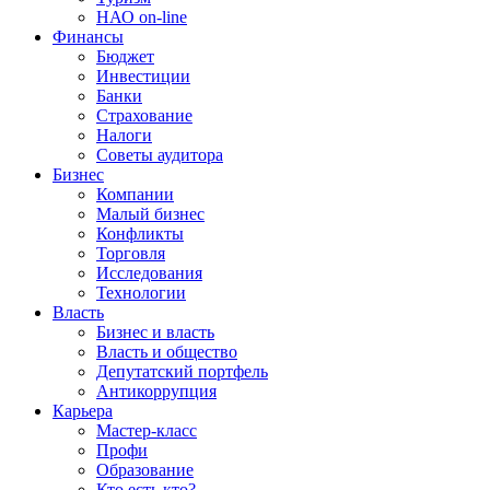
НАО on-line
Финансы
Бюджет
Инвестиции
Банки
Страхование
Налоги
Советы аудитора
Бизнес
Компании
Малый бизнес
Конфликты
Торговля
Исследования
Технологии
Власть
Бизнес и власть
Власть и общество
Депутатский портфель
Антикоррупция
Карьера
Мастер-класс
Профи
Образование
Кто есть кто?