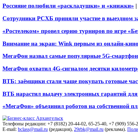
Россияне полюбили «раскладушки» и «книжки»
Сотрудники РСХБ приняли участие в выездном за
«Ростелеком» провел серию турниров по игре «Б
Внимание на экран: Wink первым из онлайн-кино
МегаФон назвал самые популярные 5G-смартфон
МегаФон охватил 4G-сигналом десятки километр
ВТБ: заёмщики стали чаще покупать готовые час
ВТБ нарастил выдачу электронных гарантий для 
«МегаФон» объединил роботов на собственной п
Телефоны редакции: +7 (8182) 20-44-02, 65-25-40, +7 (909) 556-2
E-mail:
bclass@mail.ru
(редакция),
29rbk@mail.ru
(реклама).
Поли