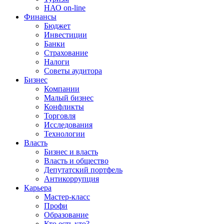
НАО on-line
Финансы
Бюджет
Инвестиции
Банки
Страхование
Налоги
Советы аудитора
Бизнес
Компании
Малый бизнес
Конфликты
Торговля
Исследования
Технологии
Власть
Бизнес и власть
Власть и общество
Депутатский портфель
Антикоррупция
Карьера
Мастер-класс
Профи
Образование
Кто есть кто?