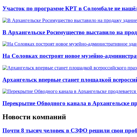
Участок по программе КРТ в Соломбале не нашё
В Архангельске Росимущество выставило на про
На Соловках построят новое музейно-администра
Архангельск впервые станет площадкой всеросси
Перекрытие Обводного канала в Архангельске про
Новости компаний
Почти 8 тысяч человек в СЗФО решили свои про