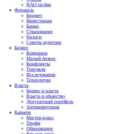
НАО on-line
Финансы
Бюджет
Инвестиции
Банки
Страхование
Налоги
Советы аудитора
Бизнес
Компании
Малый бизнес
Конфликты
Торговля
Исследования
Технологии
Власть
Бизнес и власть
Власть и общество
Депутатский портфель
Антикоррупция
Карьера
Мастер-класс
Профи
Образование
Кто есть кто?