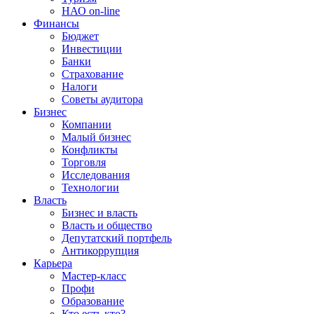
НАО on-line
Финансы
Бюджет
Инвестиции
Банки
Страхование
Налоги
Советы аудитора
Бизнес
Компании
Малый бизнес
Конфликты
Торговля
Исследования
Технологии
Власть
Бизнес и власть
Власть и общество
Депутатский портфель
Антикоррупция
Карьера
Мастер-класс
Профи
Образование
Кто есть кто?