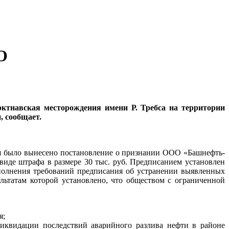
О
ктнавская месторождения имени Р. Требса на территории
, сообщает.
ия было вынесено постановление о признании ООО «Башнефть-
иде штрафа в размере 30 тыс. руб. Предписанием установлен
сполнения требований предписания об устранении выявленных
ультатам которой установлено, что обществом с ограниченной
я;
иквидации последствий аварийного разлива нефти в районе