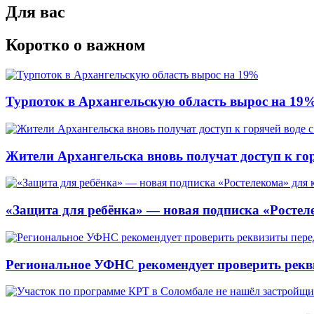
Для вас
Коротко о важном
Турпоток в Архангельскую область вырос на 19
Жители Архангельска вновь получат доступ к горя
«Защита для ребёнка» — новая подписка «Ростеле
Региональное УФНС рекомендует проверить рекв