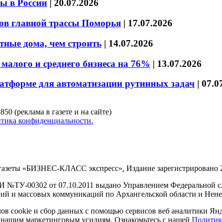
ы в России
|
20.07.2026
ов главной трассы Поморья
|
17.07.2026
тные дома, чем строить
|
14.07.2026
малого и среднего бизнеса на 76%
|
13.07.2026
латформе для автоматизации рутинных задач
|
07.0
850 (реклама в газете и на сайте)
тика конфиденциальности.
газеты «БИЗНЕС-КЛАСС экспресс»
.
Издание зарегистрировано 2
И №ТУ-00302 от 07.10.2011 выдано Управлением Федеральной сл
й и массовых коммуникаций по Архангельской области и Нен
в cookie и сбор данных с помощью сервисов веб аналитики Янде
ия нашим маркетинговым усилиям. Ознакомьтесь с нашей
Политик