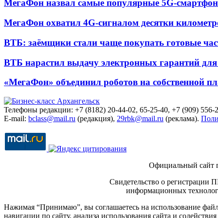
МегаФон назвал самые популярные 5G-смартфон
МегаФон охватил 4G-сигналом десятки километр
ВТБ: заёмщики стали чаще покупать готовые час
ВТБ нарастил выдачу электронных гарантий для 
«МегаФон» объединил роботов на собственной п
Телефоны редакции: +7 (8182) 20-44-02, 65-25-40, +7 (909) 556-2
E-mail:
bclass@mail.ru
(редакция),
29rbk@mail.ru
(реклама).
Поли
Официальный сайт 
Свидетельство о регистрации П
информационных технологи
Нажимая “Принимаю”, вы соглашаетесь на использование файло
навигации по сайту, анализа использования сайта и содейств