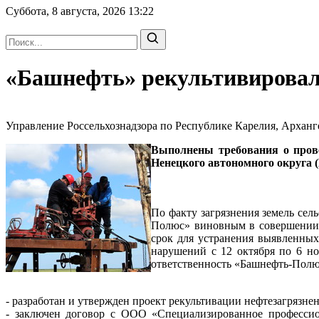
Суббота, 8 августа, 2026
13:22
«Башнефть» рекультивировал
Управление Россельхознадзора по Республике Карелия, Арханге
Выполнены требования о прове
Ненецкого автономного округа 
По факту загрязнения земель се
Полюс» виновным в совершении а
срок для устранения выявленных
нарушений с 12 октября по 6 но
ответственность «Башнефть-Полю
- разработан и утвержден проект рекультивации нефтезагрязн
- заключен договор с ООО «Специализированное профессио