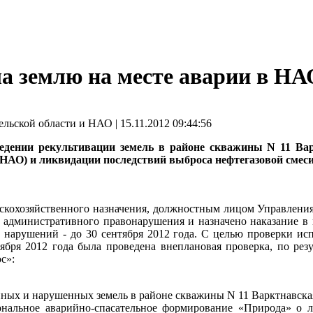
а землю на месте аварии в НА
льской области и НАО | 15.11.2012 09:44:56
дении рекультивации земель в районе скважины N 11 Вар
(НАО) и ликвидации последствий выброса нефтегазовой смеси
льскохозяйственного назначения, должностным лицом Управлен
дминистративного правонарушения и назначено наказание в в
 нарушений - до 30 сентября 2012 года. С целью проверки и
ября 2012 года была проведена внеплановая проверка, по рез
с»:
енных и нарушенных земель в районе скважины N 11 Варктнавска
нальное аварийно-спасательное формирование «Природа» о л