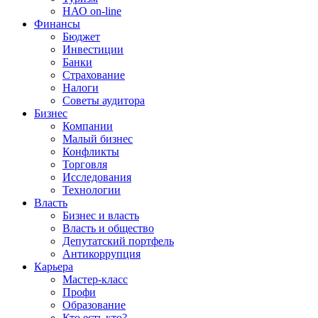
НАО on-line
Финансы
Бюджет
Инвестиции
Банки
Страхование
Налоги
Советы аудитора
Бизнес
Компании
Малый бизнес
Конфликты
Торговля
Исследования
Технологии
Власть
Бизнес и власть
Власть и общество
Депутатский портфель
Антикоррупция
Карьера
Мастер-класс
Профи
Образование
Кто есть кто?