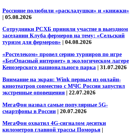
Россияне полюбили «раскладушки» и «книжки»
|
05.08.2026
Сотрудники РСХБ приняли участие в выездном
заседании Клуба фермеров на тему: «Сельский
туризм для фермеров»
|
04.08.2026
«Ростелеком» провел серию турниров по игре
«БезОпасный интернет» в экологическом лагере
Кенозерского национального парка
|
31.07.2026
Внимание на экран: Wink первым из онлайн-
кинотеатров совместно с МЧС России запустил
экстренные оповещения
|
22.07.2026
МегаФон назвал самые популярные 5G-
смартфоны в России
|
20.07.2026
МегаФон охватил 4G-сигналом десятки
километров главной трассы Поморья
|