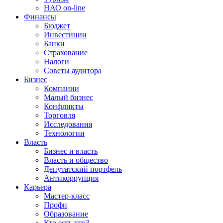
НАО on-line
Финансы
Бюджет
Инвестиции
Банки
Страхование
Налоги
Советы аудитора
Бизнес
Компании
Малый бизнес
Конфликты
Торговля
Исследования
Технологии
Власть
Бизнес и власть
Власть и общество
Депутатский портфель
Антикоррупция
Карьера
Мастер-класс
Профи
Образование
Кто есть кто?