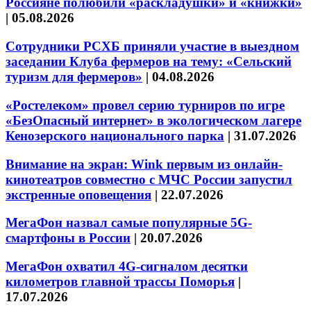
Россияне полюбили «раскладушки» и «книжки»
|
05.08.2026
Сотрудники РСХБ приняли участие в выездном
заседании Клуба фермеров на тему: «Сельский
туризм для фермеров»
|
04.08.2026
«Ростелеком» провел серию турниров по игре
«БезОпасный интернет» в экологическом лагере
Кенозерского национального парка
|
31.07.2026
Внимание на экран: Wink первым из онлайн-
кинотеатров совместно с МЧС России запустил
экстренные оповещения
|
22.07.2026
МегаФон назвал самые популярные 5G-
смартфоны в России
|
20.07.2026
МегаФон охватил 4G-сигналом десятки
километров главной трассы Поморья
|
17.07.2026