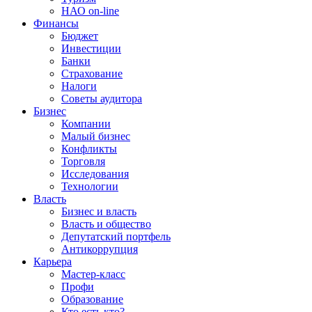
НАО on-line
Финансы
Бюджет
Инвестиции
Банки
Страхование
Налоги
Советы аудитора
Бизнес
Компании
Малый бизнес
Конфликты
Торговля
Исследования
Технологии
Власть
Бизнес и власть
Власть и общество
Депутатский портфель
Антикоррупция
Карьера
Мастер-класс
Профи
Образование
Кто есть кто?