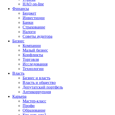
НАО on-line
Финансы
Бюджет
Инвестиции
Банки
Страхование
Налоги
Советы аудитора
Бизнес
Компании
Малый бизнес
Конфликты
Торговля
Исследования
Технологии
Власть
Бизнес и власть
Власть и общество
Депутатский портфель
Антикоррупция
Карьера
Мастер-класс
Профи
Образование
Кто есть кто?